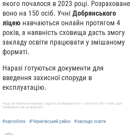
якого почалося в 2023 році. Розраховане
воно на 150 осіб. Учні
Добрянського
ліцею
навчаються онлайн протягом 4
років, а наявність сховища дасть змогу
закладу освіти працювати у змішаному
форматі.
Наразі готуються документи для
введення захисної споруди в
експлуатацію.
Якщо ви помітили помилку, виділіть необхідний текст і натисніть Ctrl + Enter, щоб
повідомити про це редакцію
#харчоблок
#Чернігівський район
#заклади освіти