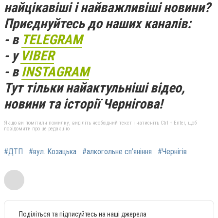
найцікавіші і найважливіші новини?
Приєднуйтесь до наших каналів:
- в
TELEGRAM
- у
VIBER
- в
INSTAGRAM
Тут тільки найактульніші відео,
новини та історії Чернігова!
Якщо ви помітили помилку, виділіть необхідний текст і натисніть Ctrl + Enter, щоб
повідомити про це редакцію
#ДТП
#вул. Козацька
#алкогольне сп’яніння
#Чернігів
Поділіться та підписуйтесь на наші джерела