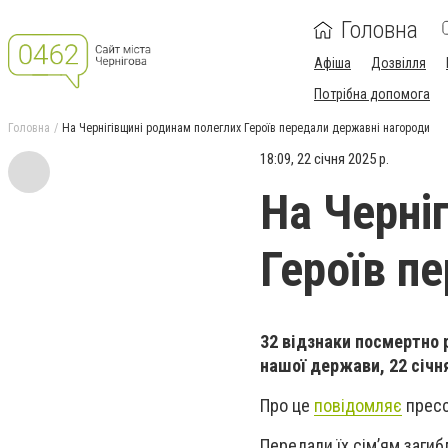
Головна
Афіша
Дозвілля
Потрібна допомога
Головна
На Чернігівщині родинам полеглих Героїв передали державні нагороди
18:09, 22 січня 2025 р.
На Черні
Героїв п
32 відзнаки посмертно 
нашої держави, 22 січня
Про це
повідомляє
пресс
Передали їх сім’ям заги