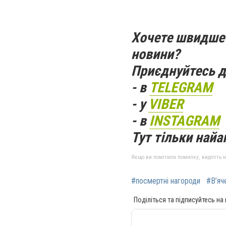
Хочете швидше 
новини?
Приєднуйтесь д
- в
TELEGRAM
- у
VIBER
- в
INSTAGRAM
Тут тільки найак
Якщо ви помітили помилку, виділіть нео
#посмертні нагороди
#В’яч
Поділіться та підписуйтесь на