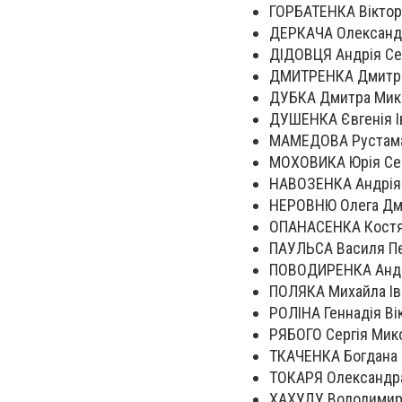
ГОРБАТЕНКА Віктор
ДЕРКАЧА Олександр
ДІДОВЦЯ Андрія Сер
ДМИТРЕНКА Дмитра
ДУБКА Дмитра Мико
ДУШЕНКА Євгенія І
МАМЕДОВА Рустама 
МОХОВИКА Юрія Сер
НАВОЗЕНКА Андрія 
НЕРОВНЮ Олега Дми
ОПАНАСЕНКА Костян
ПАУЛЬСА Василя Пе
ПОВОДИРЕНКА Андрі
ПОЛЯКА Михайла Ів
РОЛІНА Геннадія Ві
РЯБОГО Сергія Мик
ТКАЧЕНКА Богдана 
ТОКАРЯ Олександра
ХАХУДУ Володимира