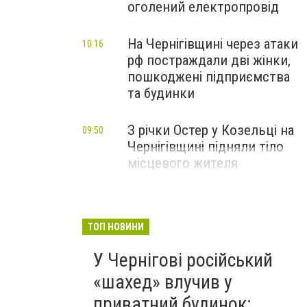
оголений електропровід
На Чернігівщині через атаки
10:16
рф постраждали дві жінки,
пошкоджені підприємства
та будинки
З річки Остер у Козельці на
09:50
Чернігівщині підняли тіло
місцевого жителя
ТОП НОВИНИ
У Чернігові російський
«шахед» влучив у
приватний будинок: