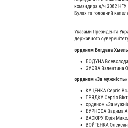
командира в/ч 3082 НГУ
Булах та головний капела
Указами Президента Украї
державного суверенітету 
орденом Богдана Хмельн
БОДУНА Всеволода 
ЗУЄВА Валентина О
орденом «За мужність» 
КУЦЕНКА Сергія Во
ПРЯДКУ Сергія Вік
орденом «За мужніс
БУРНОСА Вадима Ан
ВАСЮРУ Юрія Микол
ВОЙТЕНКА Олександ