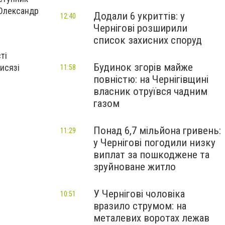
 Олександр
Додали 6 укриттів: у
12:40
Чернігові розширили
список захисних споруд
ті
Будинок згорів майже
рисязі
11:58
повністю: на Чернігівщині
власник отруївся чадним
газом
Понад 6,7 мільйона гривень:
11:29
у Чернігові погодили низку
виплат за пошкоджене та
зруйноване житло
У Чернігові чоловіка
10:51
вразило струмом: на
металевих воротах лежав