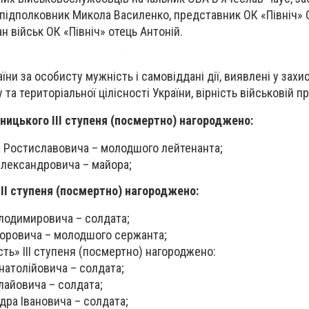
 підполковник Микола Василенко, представник ОК «Північ»
н військ ОК «Північ» отець Антоній.
ни за особисту мужність і самовіддані дії, виявлені у захис
та територіальної цілісності України, вірність військовій п
ицького ІІІ ступеня (посмертно) нагороджено:
Ростиславовича – молодшого лейтенанта;
лександровича – майора;
ІІ ступеня (посмертно) нагороджено:
лодимировича – солдата;
торовича – молодшого сержанта;
ть» ІІІ ступеня (посмертно) нагороджено:
атолійовича – солдата;
айовича – солдата;
ра Івановича – солдата;