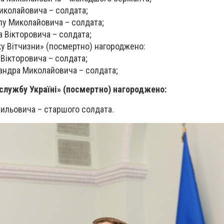
колайовича – солдата;
 Миколайовича – солдата;
 Вікторовича – солдата;
у Вітчизни» (посмертно) нагороджено:
Вікторовича – солдата;
ндра Миколайовича – солдата;
службу Україні» (посмертно) нагороджено:
сильовича – старшого солдата.