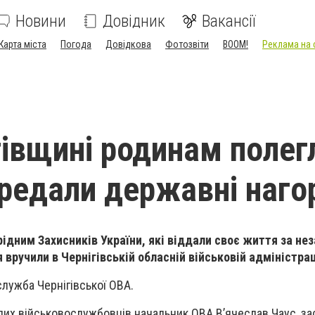
Новини
Довідник
Вакансії
Карта міста
Погода
Довідкова
Фотозвіти
BOOM!
Реклама на 
гівщині родинам полег
ередали державні наго
рідним Захисників України, які віддали своє життя за не
 вручили в Чернігівській обласній військовій адміністрац
лужба Чернігівської ОВА.
блих військовослужбовців начальник ОВА В’ячеслав Чаус, з