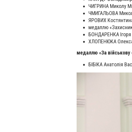
ЧИГРИНА Миколу Ми
ЧМИГАЛЬОВА Миколу
ЯРОВИХ Костянтина
медаллю «Захисник
БОНДАРЕНКА Ігоря 
ХЛОПЕНЮКА Олекса
медаллю «За військову 
БІБІКА Анатолія Ва