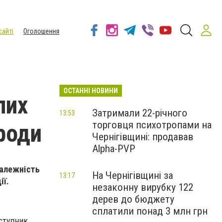
сайті
Оголошення
ОСТАННІ НОВИНИ
лих
Затримали 22-річного
13:53
торговця психотропами на
роди
Чернігівщині: продавав
Alpha-PVP
залежність
На Чернігівщині за
13:17
ії.
незаконну вирубку 122
дерев до бюджету
сплатили понад 3 млн грн
аступник