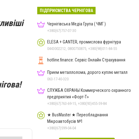
ПІДПРИЄМСТВА ЧЕРНІГОВА
ливіші
Чернігівська Медіа Група ( ЧМГ )
+380(67)757-07-30
ELESA + GANTER, промислова фурнітура
0443002212, 0800750875, +380(98)011-84-55
hotline.finance: Сервіс Онлайн Страхування
Прием металлолома, дорого куплю металл
063-17-40-320
ігова!
СЛУЖБА ОХРАНЫ Коммерческого охранного
предприятия «Форт-Т»
+380(67)763-69-15, +380(93)455-59-84
★ BusMaster ★ Переобладнання
Мікроавтобусів №1
+380(67)599-04-04