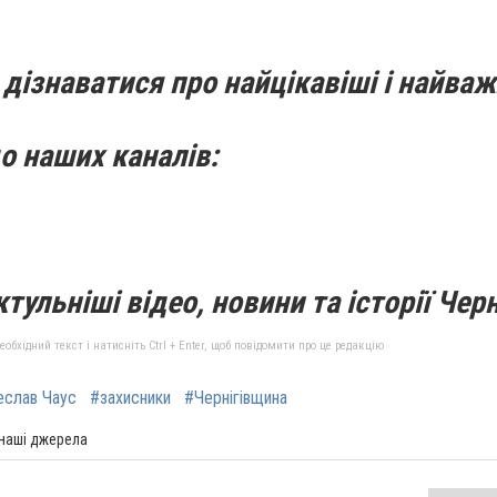
дізнаватися про найцікавіші і найваж
о наших каналів:
тульніші відео, новини та історії Черн
бхідний текст і натисніть Ctrl + Enter, щоб повідомити про це редакцію
еслав Чаус
#захисники
#Чернігівщина
 наші джерела