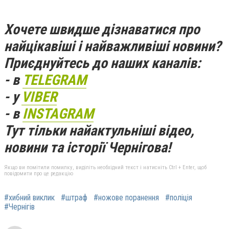
Хочете швидше дізнаватися про
найцікавіші і найважливіші новини?
Приєднуйтесь до наших каналів:
- в
TELEGRAM
- у
VIBER
- в
INSTAGRAM
Тут тільки найактульніші відео,
новини та історії Чернігова!
Якщо ви помітили помилку, виділіть необхідний текст і натисніть Ctrl + Enter, щоб
повідомити про це редакцію
#хибний виклик
#штраф
#ножове поранення
#поліція
#Чернігів