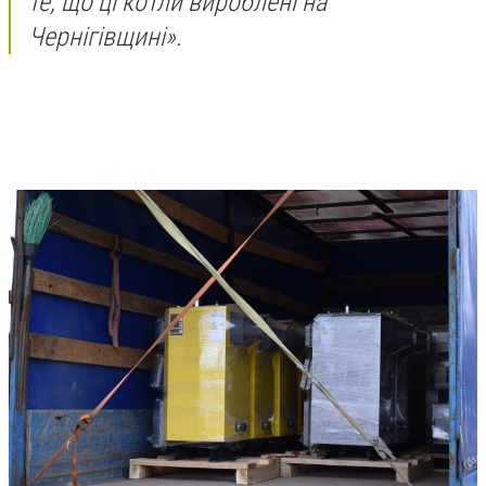
те, що ці котли вироблені на
Чернігівщині».