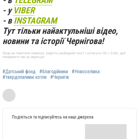
- в
TELEGRAM
- у
VIBER
- в
INSTAGRAM
Тут тільки найактульніші відео,
новини та історії Чернігова!
Якщо ви помітили помилку, виділіть необхідний текст і натисніть Ctrl + Enter, щоб
повідомити про це редакцію
#Датський фонд
#благодійники
#Новоселівка
#твердопаливні котли
#Чернігів
Поділіться та підписуйтесь на наші джерела