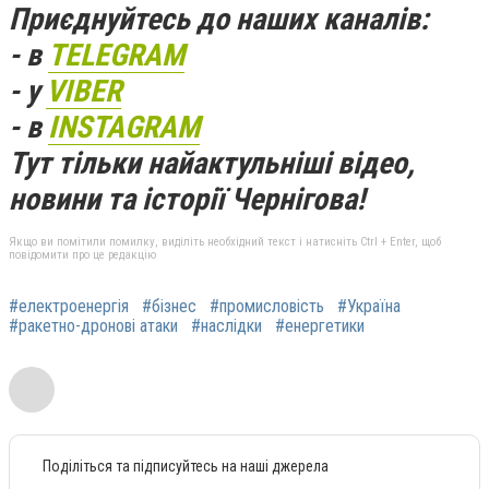
Приєднуйтесь до наших каналів:
- в
TELEGRAM
- у
VIBER
- в
INSTAGRAM
Тут тільки найактульніші відео,
новини та історії Чернігова!
Якщо ви помітили помилку, виділіть необхідний текст і натисніть Ctrl + Enter, щоб
повідомити про це редакцію
#електроенергія
#бізнес
#промисловість
#Україна
#ракетно-дронові атаки
#наслідки
#енергетики
Поділіться та підписуйтесь на наші джерела