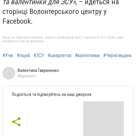
та валентинки для ЗСУ»
, – йдеться на
сторінці Волонтерського центру у
Facebook.
Якщо ви помітили помилку, виділіть необхідний текст і натисніть Ctrl + Enter, щоб
повідомити про це редакцію
#Учні
#ліцей
#ЗСУ
#шкарпетки
#валентинки
#Чернігівщина
Валентина Гавриленко
Журналіст
Поділіться та підписуйтесь на наші джерела