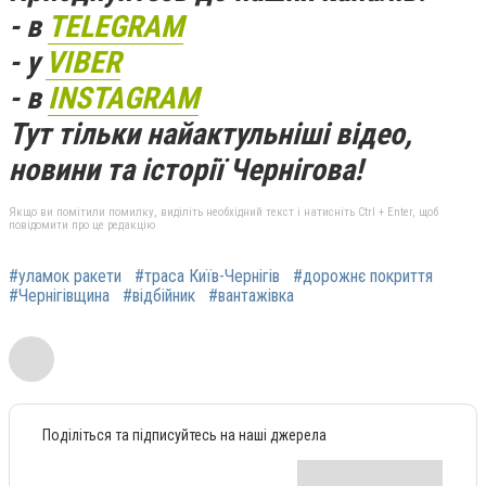
- в
TELEGRAM
- у
VIBER
- в
INSTAGRAM
Тут тільки найактульніші відео,
новини та історії Чернігова!
Якщо ви помітили помилку, виділіть необхідний текст і натисніть Ctrl + Enter, щоб
повідомити про це редакцію
#уламок ракети
#траса Київ-Чернігів
#дорожнє покриття
#Чернігівщина
#відбійник
#вантажівка
Поділіться та підписуйтесь на наші джерела