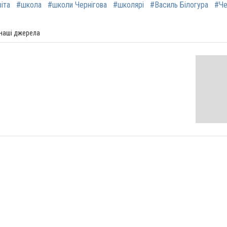
іта
#школа
#школи Чернігова
#школярі
#Василь Білогура
#Че
 наші джерела