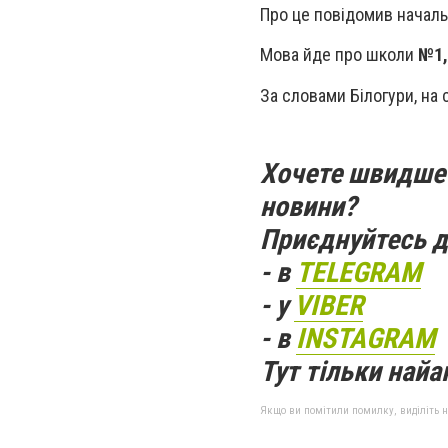
Про це повідомив началь
Мова йде про школи
№1, 
За словами Білогури, на 
Хочете швидше 
новини?
Приєднуйтесь д
- в
TELEGRAM
- у
VIBER
- в
INSTAGRAM
Тут тільки найак
Якщо ви помітили помилку, виділіть нео