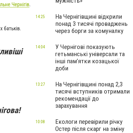
мужність»
льне Чернігів
.
На Чернігівщині відкрили
14:25
понад 3 тисячі проваджень
х батьків.
через борги за комуналку
У Чернігові показують
14:04
ливіші
гетьманські універсали та
інші пам’ятки козацької
доби
На Чернігівщині понад 2,3
13:27
тисячі вступників отримали
рекомендації до
зарахування
ігова!
Екологи перевірили річку
10:08
Остер після скарг на зміну