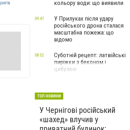
кольору води: що виявили
рнігів
У Прилуках після удару
09:47
російського дрона сталася
масштабна пожежа: що
відомо
Суботній рецепт: латвійські
08:52
пиріжки з беконом і
цибулею
ТОП НОВИНИ
У Чернігові російський
«шахед» влучив у
приватний будинок: