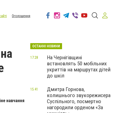
сайті
Оголошення
ОСТАННІ НОВИНИ
 на
На Чернігівщині
17:28
встановлять 50 мобільних
е
укриттів на маршрутах дітей
до шкіл
Дмитра Горнова,
15:41
колишнього звукорежисера
йне навчання
Суспільного, посмертно
нагородили орденом «За