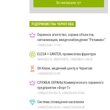
Всі матеріали тут
ПІДПРИЄМСТВА ЧЕРНІГОВА
Охранное агентство, охрана объектов,
сигнализация, ввидеонаблюдение "Реламакс"
+380(67)461-17-70
ELESA + GANTER, промислова фурнітура
0443002212, 0800750875, +380(98)011-84-55
ОН Клінік, медичний центр в Чернігові
+380(80)030-07-00
СЛУЖБА ОХРАНЫ Коммерческого охранного
предприятия «Форт-Т»
+380(67)763-69-15, +380(93)455-59-84
Система сповіщення населення
+380(67)340-49-59, +380(67)350-44-68