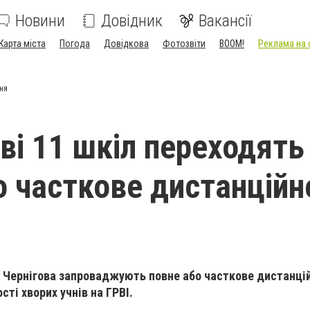
Новини
Довідник
Вакансії
Карта міста
Погода
Довідкова
Фотозвіти
BOOM!
Реклама на 
ння
ві 11 шкіл переходять
о часткове дистанційн
х Чернігова запроваджують повне або часткове дистанці
сті хворих учнів на ГРВІ.