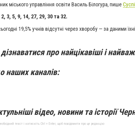
ник міського управління освіти Василь Білогура, пише
Суспі
2, 3, 5, 9, 14, 27, 29, 30 та 32.
сьогодні 19,5% учнів відсутні через хворобу — за даними їхні
дізнаватися про найцікавіші і найваж
о наших каналів:
тульніші відео, новини та історії Черн
бхідний текст і натисніть Ctrl + Enter, щоб повідомити про це редакцію