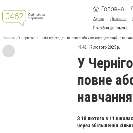
Головна
Афіша
Дозвілля
Потрібна допомога
Головна
У Чернігові 11 шкіл переходять на повне або часткове дистанційне навча
19:46, 17 лютого 2025 р.
У Черніго
повне аб
навчання
З 18 лютого в 11 школа
через збільшення кілько