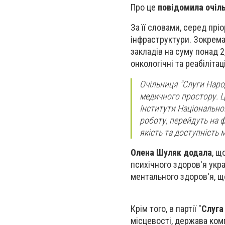
Про це
повідомила очіль
За її словами, серед пр
інфраструктури. Зокрема
закладів на суму понад 2
онкологічні та реабіліт
Очільниця "Слуги Наро
медичного простору. Це
Інститути Національної
роботу, перейдуть на 
якість та доступність 
Олена Шуляк додала
, щ
психічного здоров'я укра
ментального здоров'я, щ
Крім того, в партії "
Слуга
місцевості, держава ком