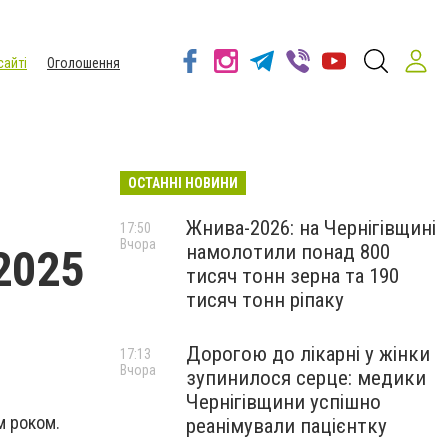
сайті
Оголошення
ОСТАННІ НОВИНИ
Жнива-2026: на Чернігівщині
17:50
Вчора
намолотили понад 800
2025
тисяч тонн зерна та 190
тисяч тонн ріпаку
Дорогою до лікарні у жінки
17:13
Вчора
зупинилося серце: медики
Чернігівщини успішно
м роком.
реанімували пацієнтку