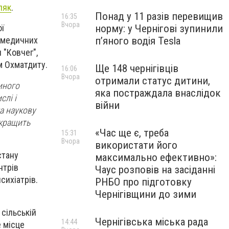
ляк
.
Понад у 11 разів перевищив
16:35
Вчора
норму: у Чернігові зупинили
ої
пʼяного водія Tesla
х медичних
 "Ковчег",
м Охматдиту.
Ще 148 чернігівців
16:06
Вчора
отримали статус дитини,
иного
яка постраждала внаслідок
слі і
війни
та наукову
окращить
«Час ще є, треба
15:31
Вчора
використати його
стану
максимально ефективно»:
нтрів
Чаус розповів на засіданні
сихіатрів.
РНБО про підготовку
Чернігівщини до зими
 сільській
Чернігівська міська рада
14:44
е місце