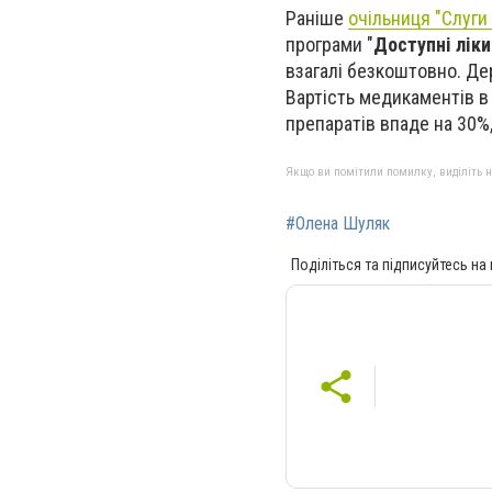
Раніше
очільниця "Слуги
програми "
Доступні ліки
взагалі безкоштовно. Де
Вартість медикаментів в
препаратів впаде на 30%,
Якщо ви помітили помилку, виділіть нео
#Олена Шуляк
Поділіться та підписуйтесь на