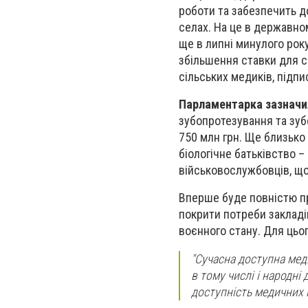
роботи та забезпечить д
селах. На це в державно
ще в липні минулого ро
збільшення ставки для сі
сільських медиків, підпи
Парламентарка зазначи
зубопротезування та зуб
750 млн грн. Ще близько
біологічне батьківство –
військовослужбовців, щ
Вперше буде повністю п
покрити потреби закладі
воєнного стану. Для цьо
"Сучасна доступна мед
в тому числі і народні
доступність медичних 