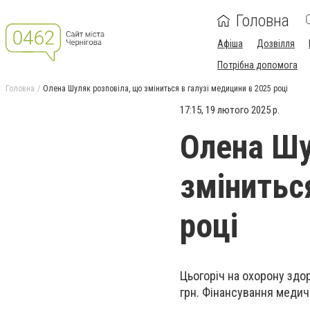
Головна
Афіша
Дозвілля
Потрібна допомога
Головна
Олена Шуляк розповіла, що зміниться в галузі медицини в 2025 році
17:15, 19 лютого 2025 р.
Олена Шу
змінитьс
році
Цьогоріч на охорону зд
грн. Фінансування медичн