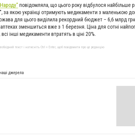
 Народу"
повідомляла, що цього року відбулося найбільше
", за якою українці отримують медикаменти з маленькою д
ржава для цього виділила рекордний бюджет – 6,6 млрд грн.
 аптеках зменшиться вже з 1 березня. Ціна для сотні найп
 всі інші медикаменти втратять в ціні 20%.
бхідний текст і натисніть Ctrl + Enter, щоб повідомити про це редакцію
 наші джерела