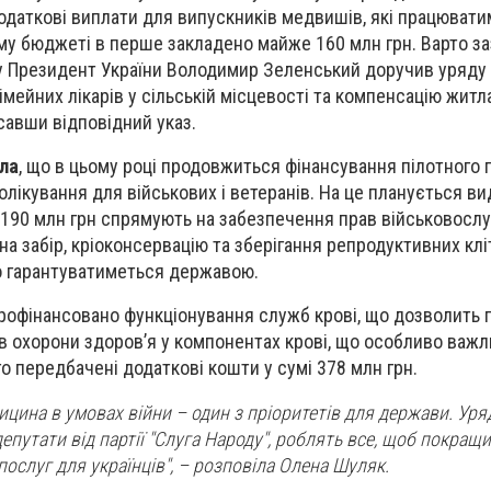
одаткові виплати для випускників медвишів, які працювати
му бюджеті в перше закладено майже 160 млн грн. Варто за
ку Президент України Володимир Зеленський доручив уряду
мейних лікарів у сільській місцевості та компенсацію житл
савши відповідний указ.
ла
, що в цьому році продовжиться фінансування пілотного п
олікування для військових і ветеранів. На це планується в
 190 млн грн спрямують на забезпечення прав військовосл
 на забір, кріоконсервацію та зберігання репродуктивних кл
о гарантуватиметься державою.
рофінансовано функціонування служб крові, що дозволить 
в охорони здоров’я у компонентах крові, що особливо важл
го передбачені додаткові кошти у сумі 378 млн грн.
ицина в умовах війни – один з пріоритетів для держави. Уря
 депутати від партії "Слуга Народу", роблять все, щоб покращи
послуг для українців", – розповіла Олена Шуляк.