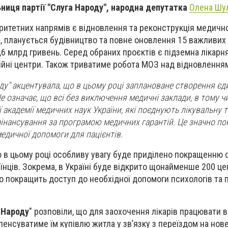
ниця партії "Слуга Народу", народна депутатка
Олена Шу
іоритетних напрямів є відновлення та реконструкція медичн
, планується будівництво та повне оновлення 15 важливи
,6 млрд гривень. Серед обраних проєктів є підземна лікарня
аційні центри. Також триватиме робота МОЗ над відновлення
ду" акцентувала, що в цьому році заплановане створення єд
 означає, що всі без виключення медичні заклади, в тому чи
 академії медичних наук України, які поєднують лікувальну 
фінансування за програмою медичних гарантій. Це значно п
медичної допомоги для пацієнтів.
о в цьому році особливу увагу буде приділено покращенню 
їнців. Зокрема, в Україні буде відкрито щонайменше 200 це
о покращить доступ до необхідної допомоги психологів та п
 Народу
" розповіли, що для заохочення лікарів працювати в
пенсуватиме їм купівлю житла у зв’язку з переїздом на нов