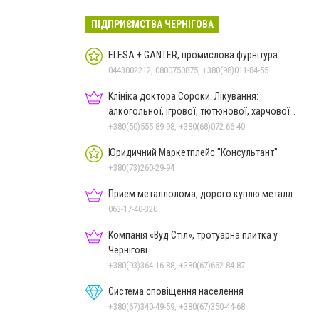
ПІДПРИЄМСТВА ЧЕРНІГОВА
ELESA + GANTER, промислова фурнітура
0443002212, 0800750875, +380(98)011-84-55
Клініка доктора Сороки. Лікування:
алкогольної, ігрової, тютюнової, харчової
залежностей, неврозів т
+380(50)555-89-98, +380(68)072-66-40
Юридичний Маркетплейс "Консультант"
+380(73)260-29-94
Прием металлолома, дорого куплю металл
063-17-40-320
Компанія «Вуд Стіл», тротуарна плитка у
Чернігові
+380(93)364-16-88, +380(67)662-84-87
Система сповіщення населення
+380(67)340-49-59, +380(67)350-44-68