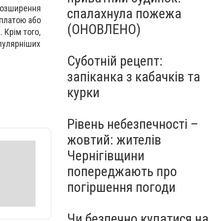
 розширення
спалахнула пожежа
оплатою або
(ОНОВЛЕНО)
 Крім того,
опулярніших
Суботній рецепт:
запіканка з кабачків та
курки
Рівень небезпечності –
жовтий: жителів
Чернігівщини
попереджають про
погіршення погоди
Чи безпечно купатися на