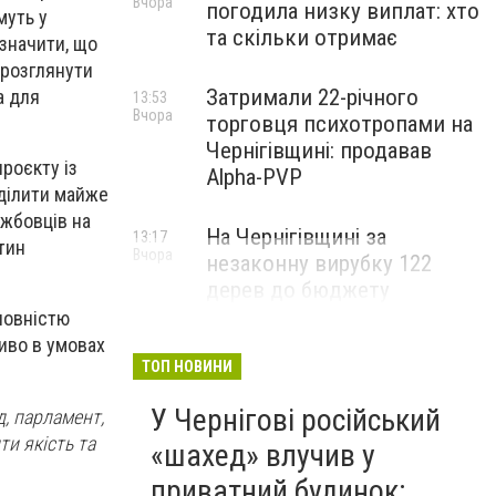
Вчора
погодила низку виплат: хто
муть у
та скільки отримає
значити, що
 розглянути
Затримали 22-річного
а для
13:53
Вчора
торговця психотропами на
Чернігівщині: продавав
роєкту із
Alpha-PVP
иділити майже
ужбовців на
На Чернігівщині за
13:17
ітин
Вчора
незаконну вирубку 122
дерев до бюджету
сплатили понад 3 млн грн
повністю
иво в умовах
ТОП НОВИНИ
У Чернігові російський
д, парламент,
ти якість та
«шахед» влучив у
приватний будинок: