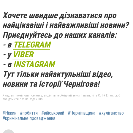
Хочете швидше дізнаватися про
найцікавіші і найважливіші новини?
Приєднуйтесь до наших каналів:
- в
TELEGRAM
- у
VIBER
- в
INSTAGRAM
Тут тільки найактульніші відео,
новини та історії Чернігова!
Якщо ви помітили помилку, виділіть необхідний текст і натисніть Ctrl + Enter, щоб
повідомити про це редакцію
#Ніжин
#побиття
#військовий
#Чернігівщина
#хуліганство
#кримінальне провадження