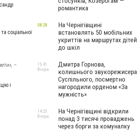
стосунків, Козерогам —
ксандр
романтика
На Чернігівщині
08:28
встановлять 50 мобільних
та соціальної
укриттів на маршрутах дітей
до шкіл
Дмитра Горнова,
ети», –
15:41
Вчора
колишнього звукорежисера
Суспільного, посмертно
цію і
нагородили орденом «За
мужність»
На Чернігівщині відкрили
14:25
Вчора
понад 3 тисячі проваджень
через борги за комуналку