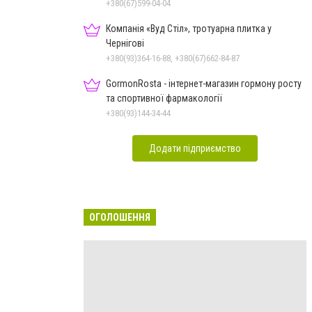
+380(67)599-04-04
Компанія «Вуд Стіл», тротуарна плитка у
Чернігові
+380(93)364-16-88, +380(67)662-84-87
GormonRosta - інтернет-магазин гормону росту
та спортивної фармакології
+380(93)144-34-44
Додати підприємство
ОГОЛОШЕННЯ