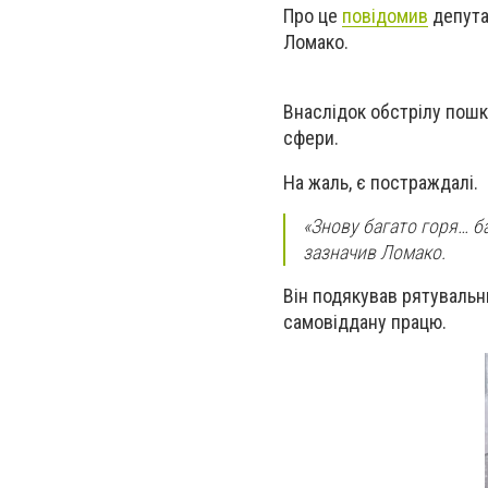
Про це
повідомив
депутат
Ломако.
Внаслідок обстрілу пошк
сфери.
На жаль, є постраждалі.
«Знову багато горя… б
зазначив Ломако.
Він подякував рятувальн
самовіддану працю.