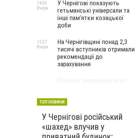
У Чернігові показують
14:04
Вчора
гетьманські універсали та
інші пам’ятки козацької
доби
На Чернігівщині понад 2,3
13:27
Вчора
тисячі вступників отримали
рекомендації до
зарахування
Екологи перевірили річку
10:08
Вчора
Остер після скарг на зміну
кольору води: що виявили
ТОП НОВИНИ
У Чернігові російський
«шахед» влучив у
приватний будинок: