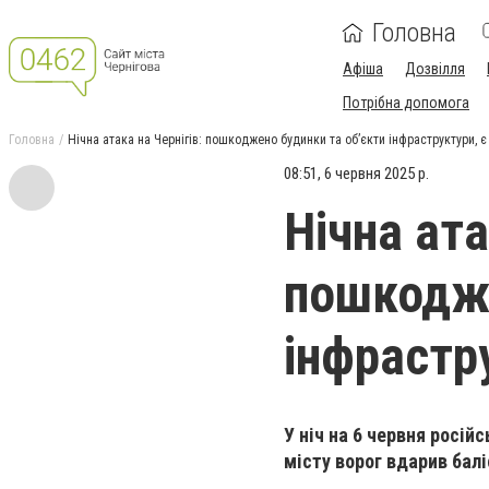
Головна
Афіша
Дозвілля
Потрібна допомога
Головна
Нічна атака на Чернігів: пошкоджено будинки та об’єкти інфраструктури, 
08:51, 6 червня 2025 р.
Нічна ата
пошкодже
інфрастр
У ніч на 6 червня росій
місту ворог вдарив бал