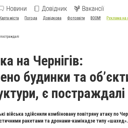
Новини
Довідник
Вакансії
Карта міста
Погода
Довідкова
Фотозвіти
BOOM!
Реклама на 
є постраждалі
ка на Чернігів:
но будинки та об’єкт
уктури, є постраждалі
ські війська здійснили комбіновану повітряну атаку по Чер
істичними ракетами та дронами-камікадзе типу «шахед».