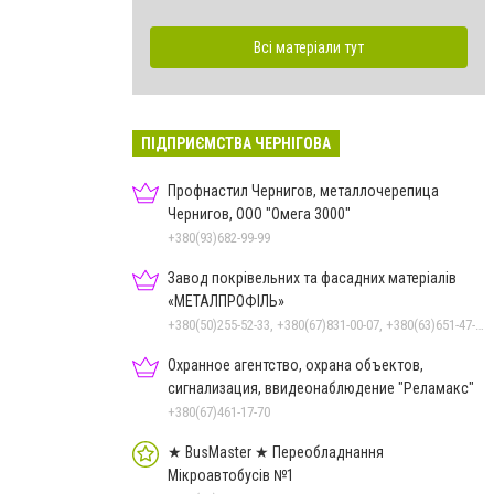
Всі матеріали тут
ПІДПРИЄМСТВА ЧЕРНІГОВА
Профнастил Чернигов, металлочерепица
Чернигов, ООО "Омега 3000"
+380(93)682-99-99
Завод покрівельних та фасадних матеріалів
«МЕТАЛПРОФІЛЬ»
+380(50)255-52-33, +380(67)831-00-07, +380(63)651-47-33
Охранное агентство, охрана объектов,
сигнализация, ввидеонаблюдение "Реламакс"
+380(67)461-17-70
★ BusMaster ★ Переобладнання
Мікроавтобусів №1