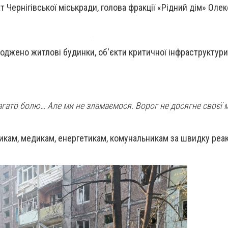
 Чернігівської міськради, голова фракції «Рідний дім» Оле
оджено житлові будинки, об'єкти критичної інфраструктури 
агато болю… Але ми не зламаємося. Ворог не досягне своєї м
икам, медикам, енергетикам, комунальникам за швидку реак