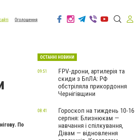
сайті
Оголошення
ОСТАННІ НОВИНИ
FPV-дрони, артилерія та
09:51
скиди з БпЛА: РФ
и
обстріляла прикордоння
Чернігівщини
Гороскоп на тиждень 10-16
08:41
серпня: Близнюкам —
нігову. По
навчання і спілкування,
Дівам — відновлення