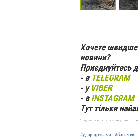
Хочете швидше 
новини?
Приєднуйтесь д
- в
TELEGRAM
- у
VIBER
- в
INSTAGRAM
Тут тільки найак
Якщо ви помітили помилку, виділіть нео
#удар дронами
#балістика