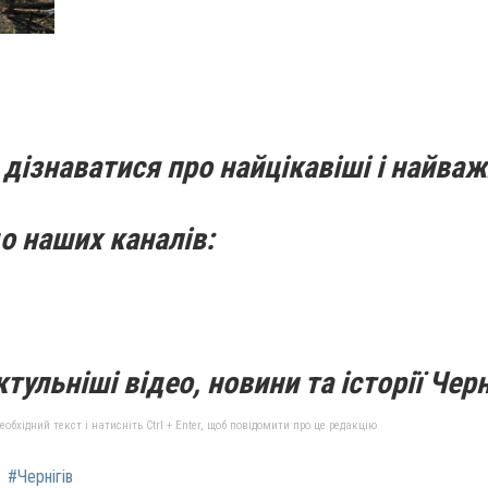
дізнаватися про найцікавіші і найваж
о наших каналів:
тульніші відео, новини та історії Черн
бхідний текст і натисніть Ctrl + Enter, щоб повідомити про це редакцію
#Чернігів