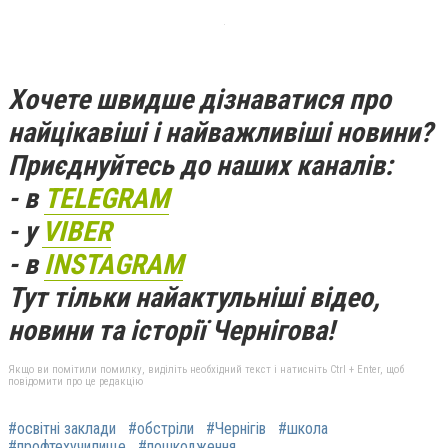
Хочете швидше дізнаватися про
найцікавіші і найважливіші новини?
Приєднуйтесь до наших каналів:
- в
TELEGRAM
- у
VIBER
- в
INSTAGRAM
Тут тільки найактульніші відео,
новини та історії Чернігова!
Якщо ви помітили помилку, виділіть необхідний текст і натисніть Ctrl + Enter, щоб
повідомити про це редакцію
#освітні заклади
#обстріли
#Чернігів
#школа
#профтехучилище
#пошкодження