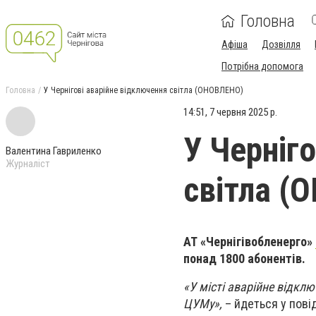
Головна
Афіша
Дозвілля
Потрібна допомога
Головна
У Чернігові аварійне відключення світла (ОНОВЛЕНО)
14:51, 7 червня 2025 р.
У Черніг
Валентина Гавриленко
Журналіст
світла (
АТ «Чернігівобленерго»
понад 1800 абонентів.
«У місті аварійне відклю
ЦУМу»,
– йдеться у пові