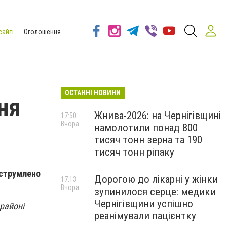
сайті
Оголошення
ОСТАННІ НОВИНИ
ня
Жнива-2026: на Чернігівщині
17:50
Вчора
намолотили понад 800
тисяч тонн зерна та 190
тисяч тонн ріпаку
еструмлено
Дорогою до лікарні у жінки
17:13
Вчора
зупинилося серце: медики
Чернігівщини успішно
 районі
реанімували пацієнтку