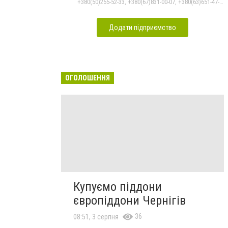
+380(50)255-52-33, +380(67)831-00-07, +380(63)651-47-33
Додати підприємство
ОГОЛОШЕННЯ
Купуємо піддони
європіддони Чернігів
36
08:51, 3 серпня