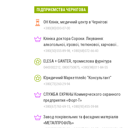
ПІДПРИЄМСТВА ЧЕРНІГОВА
ОН Клінік, медичний центр в Чернігові
+380(80)030-07-00
Клініка доктора Сороки. Лікування:
алкогольної, ігрової, тютюнової, харчової
залежностей, неврозів т
+380(50)555-89-98, +380(68)072-66-40
ELESA + GANTER, промислова фурнітура
0443002212, 0800750875, +380(98)011-84-55
Юридичний Маркетплейс "Консультант"
+380(73)260-29-94
СЛУЖБА ОХРАНЫ Коммерческого охранного
предприятия «Форт-Т»
+380(67)763-69-15, +380(93)455-59-84
Завод покрівельних та фасадних матеріалів
«МЕТАЛПРОФІЛЬ»