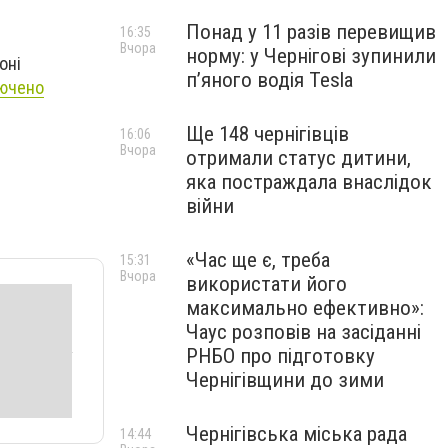
Понад у 11 разів перевищив
16:35
Вчора
норму: у Чернігові зупинили
оні
пʼяного водія Tesla
ючено
Ще 148 чернігівців
16:06
Вчора
отримали статус дитини,
яка постраждала внаслідок
війни
«Час ще є, треба
15:31
Вчора
використати його
максимально ефективно»:
Чаус розповів на засіданні
РНБО про підготовку
Чернігівщини до зими
Чернігівська міська рада
14:44