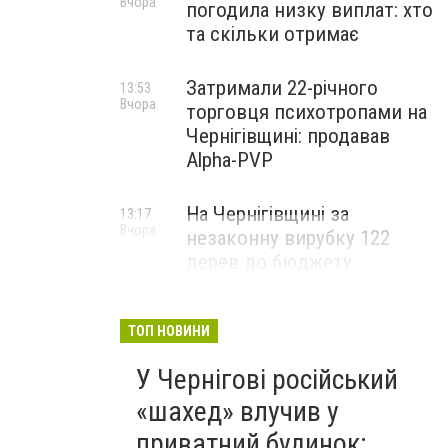
Вчора
погодила низку виплат: хто
та скільки отримає
Затримали 22-річного
13:53
Вчора
торговця психотропами на
Чернігівщині: продавав
Alpha-PVP
На Чернігівщині за
13:17
Вчора
незаконну вирубку 122
дерев до бюджету
сплатили понад 3 млн грн
ТОП НОВИНИ
У Чернігові російський
«шахед» влучив у
приватний будинок: