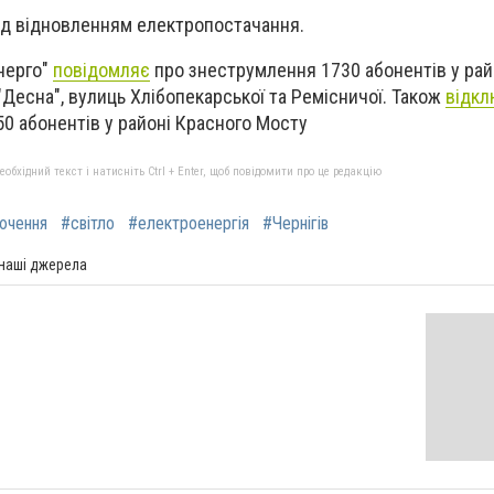
ад відновленням електропостачання.
енерго"
повідомляє
про знеструмлення 1730 абонентів у рай
Десна", вулиць Хлібопекарської та Ремісничої. Також
відкл
0 абонентів у районі Красного Мосту
бхідний текст і натисніть Ctrl + Enter, щоб повідомити про це редакцію
ючення
#світло
#електроенергія
#Чернігів
 наші джерела