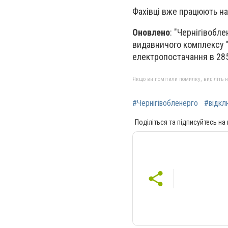
Фахівці вже працюють н
Оновлено
: "Чернігівобл
видавничого комплексу "
електропостачання в 285
Якщо ви помітили помилку, виділіть нео
#Чернігівобленерго
#відкл
Поділіться та підписуйтесь на