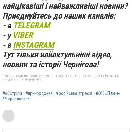
найцікавіші і найважливіші новини?
Приєднуйтесь до наших каналів:
- в
TELEGRAM
- у
VIBER
- в
INSTAGRAM
Тут тільки найактульніші відео,
новини та історії Чернігова!
Якщо ви помітили помилку, виділіть необхідний текст і натисніть Ctrl + Enter, щоб
повідомити про це редакцію
#обстріли
#прикордоння
#російська агресія
#ОК «Північ»
#Чернігівщина