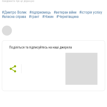
повідомити про це редакцію
#Дмитро Волик
#підприємець
#ветеран війни
#історія успіху
#власна справа
#грант
#Ніжин
#Чернігівщина
Поділіться та підписуйтесь на наші джерела