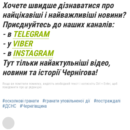
Хочете швидше дізнаватися про
найцікавіші і найважливіші новини?
Приєднуйтесь до наших каналів:
- в
TELEGRAM
- у
VIBER
- в
INSTAGRAM
Тут тільки найактульніші відео,
новини та історії Чернігова!
Якщо ви помітили помилку, виділіть необхідний текст і натисніть Ctrl + Enter, щоб
повідомити про це редакцію
#осколкові гранати
#гранати уповільненої дії
#постраждалі
#ДСНС
#Чернігівщина