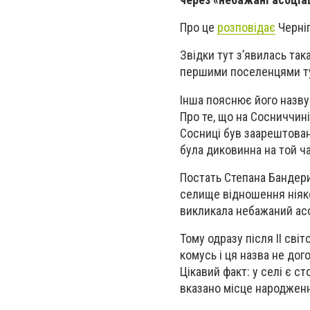
Про це
розповідає
Черніг
Звідки тут з’явилась так
першими поселенцями тут
Інша пояснює його назву
Про те, що на Сосниччин
Сосниці був заарештован
була диковинна на той ч
Постать Степана Бандери
селище відношення ніяко
викликала небажаний асо
Тому одразу після II сві
комусь і ця назва не дог
Цікавий факт: у селі є с
вказано місце народження