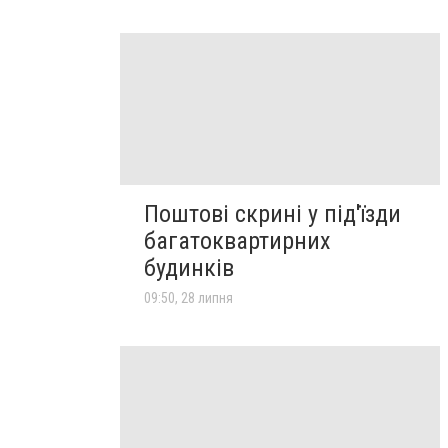
Поштові скрині у під'їзди
багатоквартирних
будинків
09:50, 28 липня