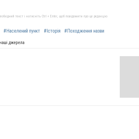
бхідний текст і натисніть Ctrl + Enter, щоб повідомити про це редакцію
#Населений пункт
#Історія
#Походження назви
 наші джерела