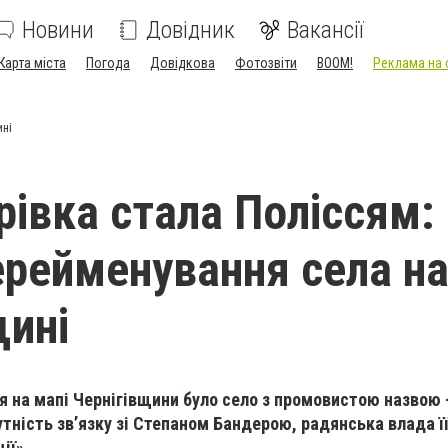
Новини
Довідник
Вакансії
Карта міста
Погода
Довідкова
Фотозвіти
BOOM!
Реклама на 
ині
рівка стала Поліссям:
перейменування села н
щині
я на мапі Чернігівщини було село з промовистою назвою
тність зв’язку зі Степаном Бандерою, радянська влада ї
ії».