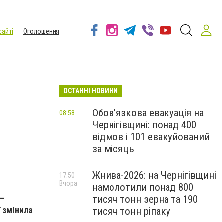
сайті
Оголошення
ОСТАННІ НОВИНИ
Обов’язкова евакуація на
08:58
Чернігівщині: понад 400
а
відмов і 101 евакуйований
за місяць
Жнива-2026: на Чернігівщині
17:50
Вчора
намолотили понад 800
 —
тисяч тонн зерна та 190
ї змінила
тисяч тонн ріпаку