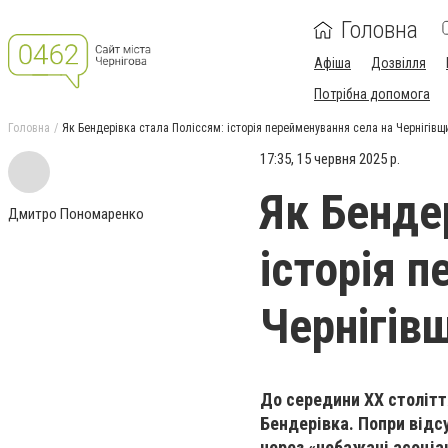
Головна
Афіша
Дозвілля
Потрібна допомога
Головна
Як Бендерівка стала Поліссям: історія перейменування села на Чернігівщ
17:35, 15 червня 2025 р.
Як Бенде
Дмитро Пономаренко
історія 
Чернігів
До середини XX столітт
Бендерівка. Попри відсу
через «небажані асоціац