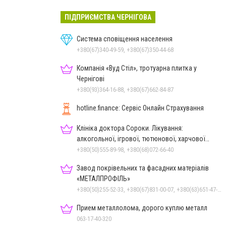
ПІДПРИЄМСТВА ЧЕРНІГОВА
Система сповіщення населення
+380(67)340-49-59, +380(67)350-44-68
Компанія «Вуд Стіл», тротуарна плитка у
Чернігові
+380(93)364-16-88, +380(67)662-84-87
hotline.finance: Сервіс Онлайн Страхування
Клініка доктора Сороки. Лікування:
алкогольної, ігрової, тютюнової, харчової
залежностей, неврозів т
+380(50)555-89-98, +380(68)072-66-40
Завод покрівельних та фасадних матеріалів
«МЕТАЛПРОФІЛЬ»
+380(50)255-52-33, +380(67)831-00-07, +380(63)651-47-33
Прием металлолома, дорого куплю металл
063-17-40-320