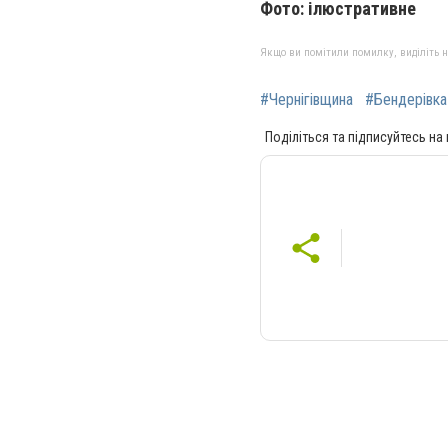
Фото: ілюстративне
Якщо ви помітили помилку, виділіть нео
#Чернігівщина
#Бендерівка
Поділіться та підписуйтесь на