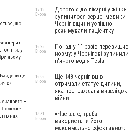
Дорогою до лікарні у жінки
17:13
Вчора
зупинилося серце: медики
Чернігівщини успішно
ається, що
реанімували пацієнтку
 Бендерик.
Понад у 11 разів перевищив
16:35
толіття: у
Вчора
норму: у Чернігові зупинили
При ньому
пʼяного водія Tesla
 Бандери це
Ще 148 чернігівців
16:06
Вчора
іячів»
отримали статус дитини,
яка постраждала внаслідок
війни
 ненадовго –
 Поліське.
«Час ще є, треба
15:31
ті в них
Вчора
використати його
максимально ефективно»: