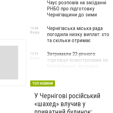
Чаус розповів на засіданні
РНБО про підготовку
Чернігівщини до зими
Чернігівська міська рада
14:44
Вчора
погодила низку виплат: хто
та скільки отримає
Затримали 22-річного
13:53
Вчора
торговця психотропами на
Чернігівщині: продавав
Alpha-PVP
ТОП НОВИНИ
У Чернігові російський
«шахед» влучив у
приватний будинок: