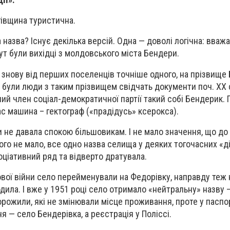
івщина туристична.
а назва? Існує декілька версій. Одна — доволі логічна: вваж
 були вихідці з молдовського міста Бендери.
 знову від перших поселенців точніше одного, на прізвище
і були люди з таким прізвищем свідчать документи поч. XX с
ий член соціал-демократичної партії такий собі Бендерик. 
ас машина – гектограф («прадідусь» ксерокса).
 не давала спокою більшовикам. І не мало значення, що до
го не мало, все одно назва селища у деяких тогочасних «д
ціативний ряд та відверто дратувала.
тової війни село перейменували на Федорівку, направду теж
одила. І вже у 1951 році село отримало «нейтральну» назву –
торожили, які не змінювали місце проживання, проте у паспор
 — село Бендерівка, а реєстрація у Поліссі.