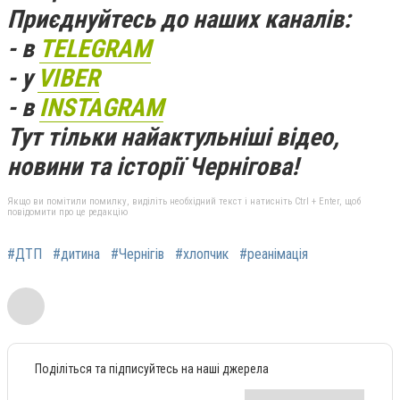
Приєднуйтесь до наших каналів:
- в
TELEGRAM
- у
VIBER
- в
INSTAGRAM
Тут тільки найактульніші відео,
новини та історії Чернігова!
Якщо ви помітили помилку, виділіть необхідний текст і натисніть Ctrl + Enter, щоб
повідомити про це редакцію
#ДТП
#дитина
#Чернігів
#хлопчик
#реанімація
Поділіться та підписуйтесь на наші джерела