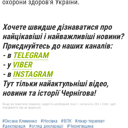
охорони здоров’я України.
Хочете швидше дізнаватися про
найцікавіші і найважливіші новини?
Приєднуйтесь до наших каналів:
- в
TELEGRAM
- у
VIBER
- в
INSTAGRAM
Тут тільки найактульніші відео,
новини та історії Чернігова!
Якщо ви помітили помилку, виділіть необхідний текст і натисніть Ctrl + Enter, щоб
повідомити про це редакцію
#Оксана Клименко
#Носівка
#ВЛК
#лікар-терапевт
#декларація
#огляд декларації
#Чернігівщина