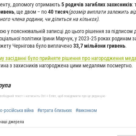
менту, допомогу отримають
5 родичів загиблих захисників
:
ривень
, ще двом – по
40 тисяч
(розмір виплати залежить від
ного члена родини, чи ділиться на кількох)
.
ою у пояснювальній записці до цього рішення за підписом
оціальної політики Ірини Марчук, у 2023-25 роках родинам з
джету Чернігова було виплачено
33,7 мільйони гривень
.
му засіданні було прийняте рішення про нагородження ме
тина з захисників нагороджена цими медалями посмертно.
рупа
бхідний текст і натисніть Ctrl + Enter, щоб повідомити про це редакцію
о-російська війна
#втрата близьких
#виконком
 наші джерела