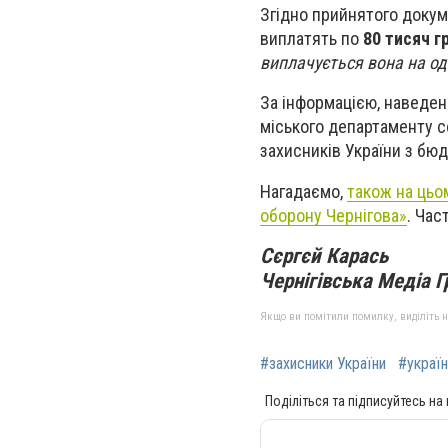
Згідно прийнятого доку
виплатять по
80 тисяч г
виплачується вона на од
За інформацією, наведен
міського департаменту с
захисників України з бю
Нагадаємо,
також на цьо
оборону Чернігова»
. Час
Сєргєй Карась
Чернігівська Медіа Г
Якщо ви помітили помилку, виділіть нео
#захисники України
#україн
Поділіться та підписуйтесь на