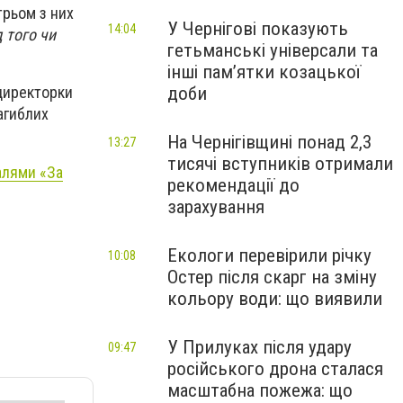
 трьом з них
У Чернігові показують
14:04
 того чи
гетьманські універсали та
інші пам’ятки козацької
доби
 директорки
агиблих
На Чернігівщині понад 2,3
13:27
тисячі вступників отримали
далями
«За
рекомендації до
зарахування
Екологи перевірили річку
10:08
Остер після скарг на зміну
кольору води: що виявили
У Прилуках після удару
09:47
російського дрона сталася
масштабна пожежа: що