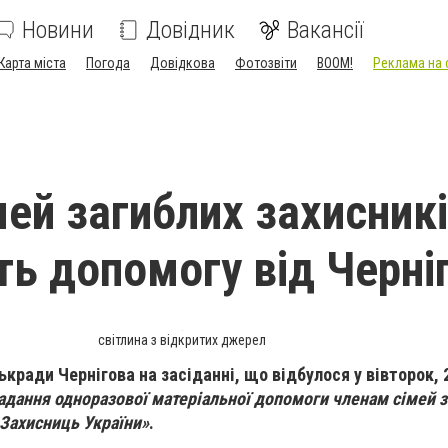
Новини
Довідник
Вакансії
Карта міста
Погода
Довідкова
Фотозвіти
BOOM!
Реклама на 
мей загиблих захисник
ь допомогу від Черні
світлина з відкритих джерел
кради Чернігова на засіданні, що відбулося у вівторок, 
адання одноразової матеріальної допомоги членам сімей 
 Захисниць України»
.