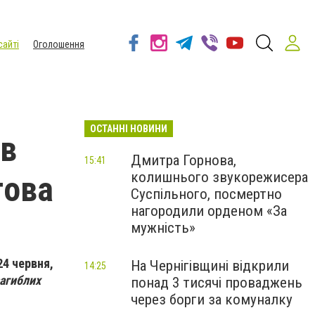
сайті
Оголошення
ОСТАННІ НОВИНИ
ів
Дмитра Горнова,
15:41
колишнього звукорежисера
гова
Суспільного, посмертно
нагородили орденом «За
мужність»
24 червня,
На Чернігівщині відкрили
14:25
загиблих
понад 3 тисячі проваджень
через борги за комуналку