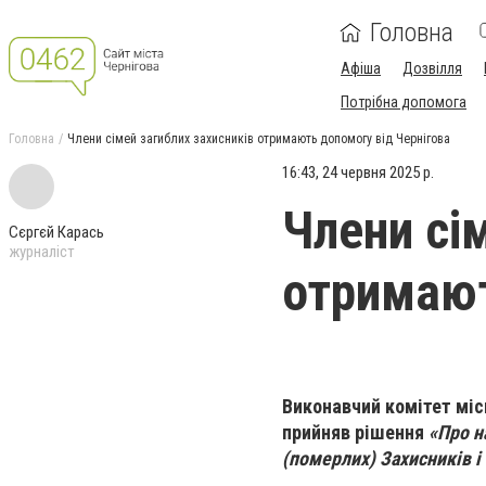
Головна
Афіша
Дозвілля
Потрібна допомога
Головна
Члени сімей загиблих захисників отримають допомогу від Чернігова
16:43, 24 червня 2025 р.
Члени сі
Сєргєй Карась
журналіст
отримают
Виконавчий комітет місь
прийняв рішення
«Про н
(померлих) Захисників і