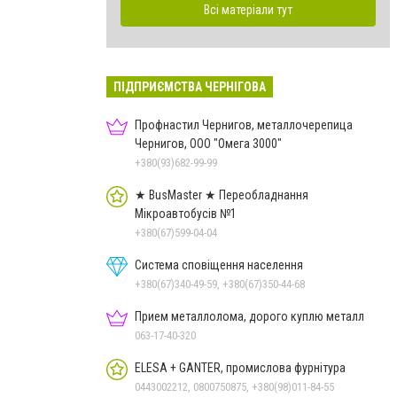
Всі матеріали тут
ПІДПРИЄМСТВА ЧЕРНІГОВА
Профнастил Чернигов, металлочерепица
Чернигов, ООО "Омега 3000"
+380(93)682-99-99
★ BusMaster ★ Переобладнання
Мікроавтобусів №1
+380(67)599-04-04
Система сповіщення населення
+380(67)340-49-59, +380(67)350-44-68
Прием металлолома, дорого куплю металл
063-17-40-320
ELESA + GANTER, промислова фурнітура
0443002212, 0800750875, +380(98)011-84-55