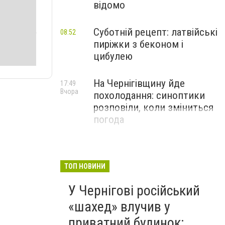
відомо
Суботній рецепт: латвійські
08:52
пиріжки з беконом і
цибулею
На Чернігівщину йде
17:49
Вчора
похолодання: синоптики
розповіли, коли зміниться
погода
ТОП НОВИНИ
У Чернігові російський
«шахед» влучив у
приватний будинок: