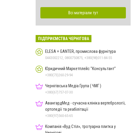
Всі матеріали тут
ПІДПРИЄМСТВА ЧЕРНІГОВА
ELESA + GANTER, промислова фурнітура
0443002212, 0800750875, +380(98)011-84-55
Юридичний Маркетплейс "Консультант"
+380(73)260-29-94
Чернігівська Медіа Група ( ЧМГ )
+380(67)757-07-30
АвангардМед - сучасна клініка вертебрології,
ортопедії та реабілітації
+380(97)560-65-65
Компанія «Вуд Стіл», тротуарна плитка у
Чернігові