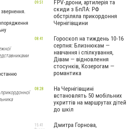
FPV-дрони, артилерія та
09:51
скиди з БпЛА: РФ
е звернення.
обстріляла прикордоння
Чернігівщини
розпорядження
ьну
Гороскоп на тиждень 10-16
08:41
серпня: Близнюкам —
ежної
навчання і спілкування,
редставниками
Дівам — відновлення
стосунків, Козерогам —
романтика
ростанню
На Чернігівщині
08:28
 прикордонної
встановлять 50 мобільних
льника
укриттів на маршрутах дітей
до шкіл
Дмитра Горнова,
15:41