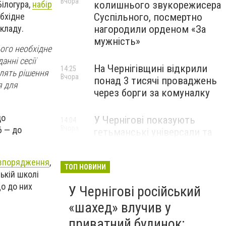
Вчора
колишнього звукорежисера
Білогура,
набір
Суспільного, посмертно
обхідне
нагородили орденом «За
акладу.
мужність»
ього необхідне
анні сесії
На Чернігівщині відкрили
14:25
лять рішення
Вчора
понад 3 тисячі проваджень
я для
через борги за комуналку
до
У Чернігові показують
14:04
Вчора
6 — до
гетьманські універсали та
інші пам’ятки козацької
доби
озпорядження
,
ТОП НОВИНИ
ькій школі
що до них
У Чернігові російський
«шахед» влучив у
приватний будинок: