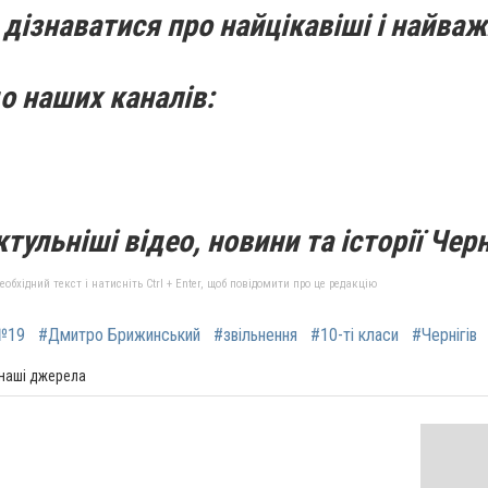
дізнаватися про найцікавіші і найваж
о наших каналів:
тульніші відео, новини та історії Черн
бхідний текст і натисніть Ctrl + Enter, щоб повідомити про це редакцію
№19
#Дмитро Брижинський
#звільнення
#10-ті класи
#Чернігів
 наші джерела