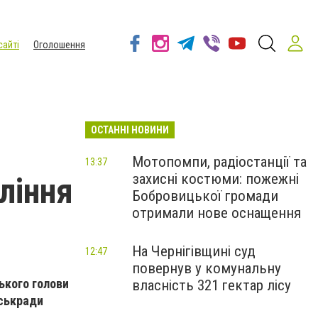
сайті
Оголошення
ОСТАННІ НОВИНИ
Мотопомпи, радіостанції та
13:37
захисні костюми: пожежні
ління
Бобровицької громади
отримали нове оснащення
На Чернігівщині суд
12:47
повернув у комунальну
ького голови
власність 321 гектар лісу
іськради