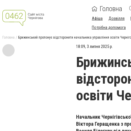
Головна
Афіша
Дозвілля
Потрібна допомога
Головна
Брижинський пропонує відсторонити начальника управління освіти Черніг
18:09, 3 липня 2025 р.
Брижинсь
відсторо
освіти Ч
Начальник Чернігівсько
Віктора Геращенка з пр
Василя Білогуру від вик