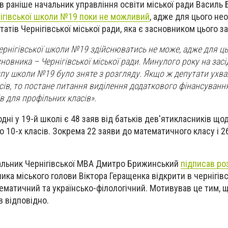
в раніше начальник управління освіти міської ради Василь 
рнігівської школи №19 поки не можливий
, адже для цього не
атів Чернігівської міської ради, яка є засновником цього з
 чернігівської школи №19 здійснюватись не може, адже для ц
новника – Чернігівської міської ради. Минулого року на засід
пу школи №19 було зняте з розгляду. Якщо ж депутати ухва
асів, то постане питання виділення додаткового фінансуванн
в для профільних класів».
одні у 19-й школі є 48 заяв від батьків дев'ятикласників що
до 10-х класів. Зокрема 22 заяви до математичного класу і 2
чальник Чернігівської МВА Дмитро Брижинський
підписав р
ика міського голови Віктора Геращенка відкрити в чернігівс
тематичний та українсько-філологічний. Мотивував це тим, 
в відповідно.