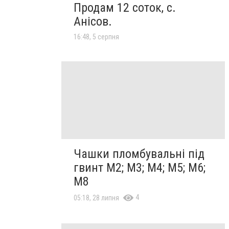
Продам 12 соток, с.
Анісов.
16:48, 5 серпня
Чашки пломбувальні під
гвинт М2; М3; М4; М5; М6;
М8
4
05:18, 28 липня