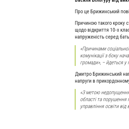
Про це Брижинський пов
Причиною такого кроку с
щодо відкриття 10-х клас
напруженість серед бать
«Причинами соціальної
комунікації з боку нач
громади», – йдеться у 
Дмитро Брижинський наг
напруги в прикордонному
«З метою недопущення 
області та порушення 
управління освіти від