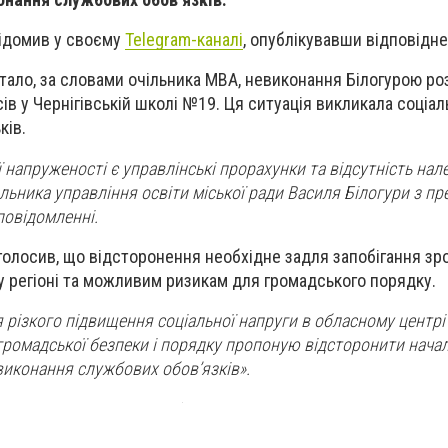
ідомив у своєму
Telegram-каналі
, опублікувавши відповідн
тало, за словами очільника МВА, невиконання Білогурою 
ів у Чернігівській школі №19. Ця ситуація викликала соціал
ків.
 напруженості є управлінські прорахунки та відсутність нал
альника управління освіти міської ради Василя Білогури з п
повідомленні.
олосив, що відсторонення необхідне задля запобігання з
 регіоні та можливим ризикам для громадського порядку.
різкого підвищення соціальної напруги в обласному центрі
громадської безпеки і порядку пропоную відсторонити нача
 виконання службових обов’язків».