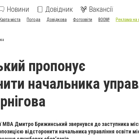
Новини
Довідник
Вакансії
Карта міста
Погода
Довідкова
Фотозвіти
BOOM!
Реклама на 
ова
кий пропонує
нити начальника управ
ернігова
ї МВА Дмитро Брижинський звернувся до заступника міс
опозицією відсторонити начальника управління освіти м
онання службових обов’язків.