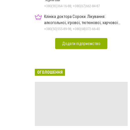
+380(93)364-16-88, +380(67)662-84-87
Клініка доктора Сороки. Лікування:
алкогольної, ігрової, тютюнової, харчової
залежностей, неврозів т
+380(50)555-89-98, +380(68)072-66-40
Додати підприємство
ОГОЛОШЕННЯ