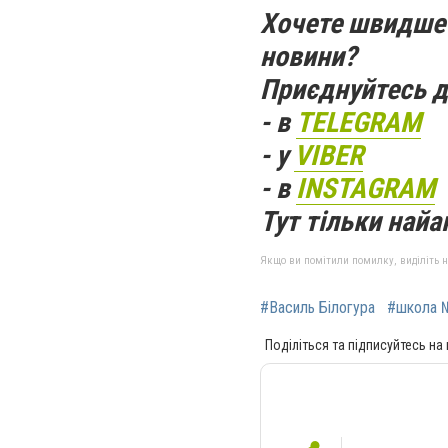
Хочете швидше 
новини?
Приєднуйтесь д
- в
TELEGRAM
- у
VIBER
- в
INSTAGRAM
Тут тільки найак
Якщо ви помітили помилку, виділіть нео
#Василь Білогура
#школа 
Поділіться та підписуйтесь на