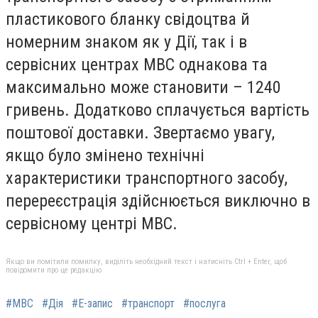
пластикового бланку свідоцтва й
номерним знаком як у Дії, так і в
сервісних центрах МВС однакова та
максимально може становити – 1240
гривень. Додатково сплачується вартість
поштової доставки. Звертаємо увагу,
якщо було змінено технічні
характеристики транспортного засобу,
перереєстрація здійснюється виключно в
сервісному центрі МВС.
Якщо ви помітили помилку, виділіть необхідний текст і натисніть Ctrl + Enter, щоб
повідомити про це редакцію
#МВС
#Дія
#Е-запис
#транспорт
#послуга