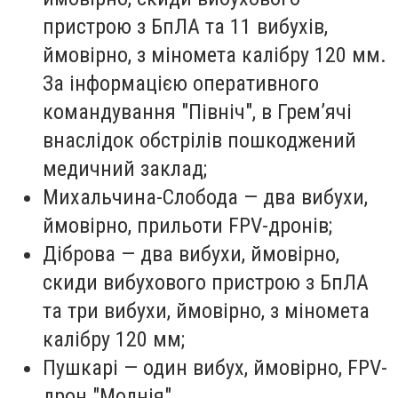
пристрою з БпЛА та 11 вибухів,
ймовірно, з міномета калібру 120 мм.
За інформацією оперативного
командування "Північ", в Грем’ячі
внаслідок обстрілів пошкоджений
медичний заклад;
Михальчина-Слобода — два вибухи,
ймовірно, прильоти FPV-дронів;
Діброва — два вибухи, ймовірно,
скиди вибухового пристрою з БпЛА
та три вибухи, ймовірно, з міномета
калібру 120 мм;
Пушкарі — один вибух, ймовірно, FPV-
дрон "Молнія".