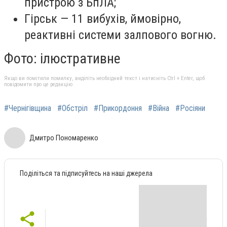
пристрою з БпЛА;
Гірськ — 11 вибухів, ймовірно,
реактивні системи залпового вогню.
Фото: ілюстративне
Якщо ви помітили помилку, виділіть необхідний текст і натисніть Ctrl + Enter, щоб
повідомити про це редакцію
#Чернігівщина
#Обстріл
#Прикордоння
#Війна
#Росіяни
Дмитро Пономаренко
Поділіться та підписуйтесь на наші джерела