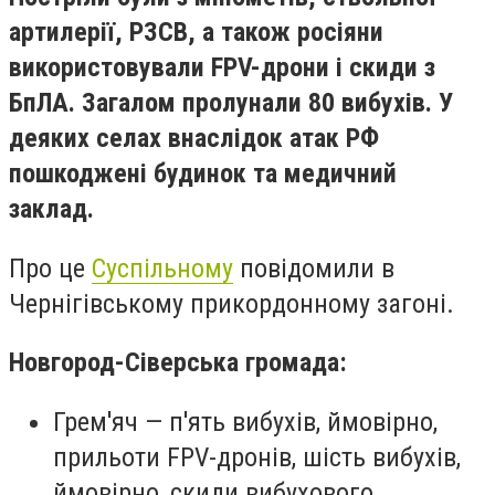
артилерії, РЗСВ, а також росіяни
використовували FPV-дрони і скиди з
БпЛА. Загалом пролунали 80 вибухів. У
деяких селах внаслідок атак РФ
пошкоджені будинок та медичний
заклад.
Про це
Суспільному
повідомили в
Чернігівському прикордонному загоні.
Новгород-Сіверська громада:
Грем'яч — п'ять вибухів, ймовірно,
прильоти FPV-дронів, шість вибухів,
ймовірно, скиди вибухового