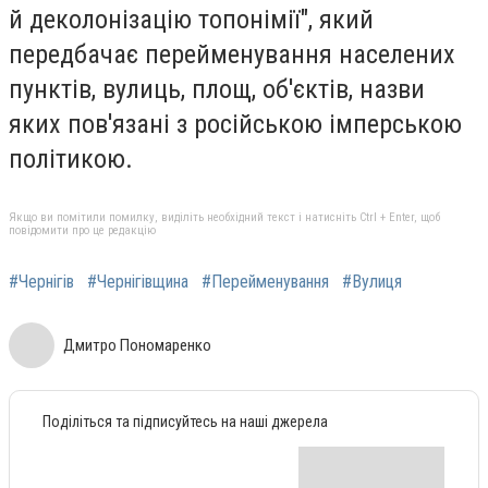
й деколонізацію топонімії", який
передбачає перейменування населених
пунктів, вулиць, площ, об'єктів, назви
яких пов'язані з російською імперською
політикою.
Якщо ви помітили помилку, виділіть необхідний текст і натисніть Ctrl + Enter, щоб
повідомити про це редакцію
#Чернігів
#Чернігівщина
#Перейменування
#Вулиця
Дмитро Пономаренко
Поділіться та підписуйтесь на наші джерела