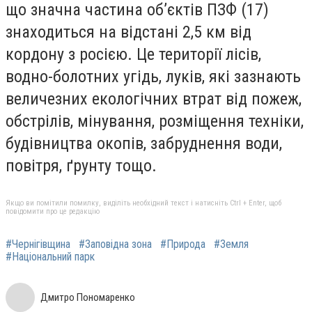
що значна частина об’єктів ПЗФ (17)
знаходиться на відстані 2,5 км від
кордону з росією. Це території лісів,
водно-болотних угідь, луків, які зазнають
величезних екологічних втрат від пожеж,
обстрілів, мінування, розміщення техніки,
будівництва окопів, забруднення води,
повітря, ґрунту тощо.
Якщо ви помітили помилку, виділіть необхідний текст і натисніть Ctrl + Enter, щоб
повідомити про це редакцію
#Чернігівщина
#Заповідна зона
#Природа
#Земля
#Національний парк
Дмитро Пономаренко