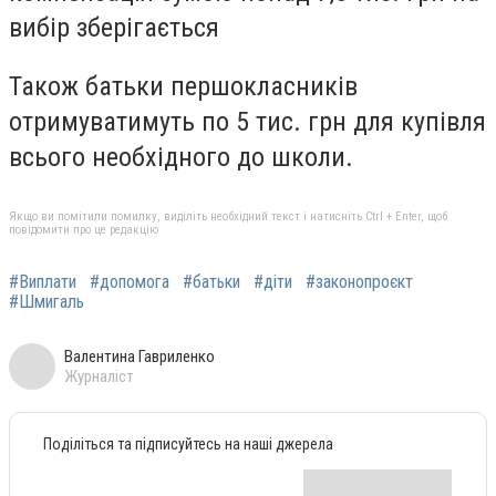
вибір зберігається
Також батьки першокласників
отримуватимуть по 5 тис. грн для купівля
всього необхідного до школи.
Якщо ви помітили помилку, виділіть необхідний текст і натисніть Ctrl + Enter, щоб
повідомити про це редакцію
#Виплати
#допомога
#батьки
#діти
#законопроєкт
#Шмигаль
Валентина Гавриленко
Журналіст
Поділіться та підписуйтесь на наші джерела