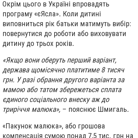
Окрім цього в Україні впровадять
програму «єЯсла». Коли дитині
виповниться рік батьки матимуть вибір:
повернутися до роботи або виховувати
дитину до трьох років.
«Якщо вони оберуть перший варіант,
держава щомісячно платитиме 8 тисяч
грн. У разі обрання другого варіанта за
мамою або татом збережеться сплата
єдиного соціального внеску аж до
триріччя малюка»,
– пояснює Шмигаль.
«Пакунок малюка», або грошова
компенсація сумою понад 7,5 тис. грн на