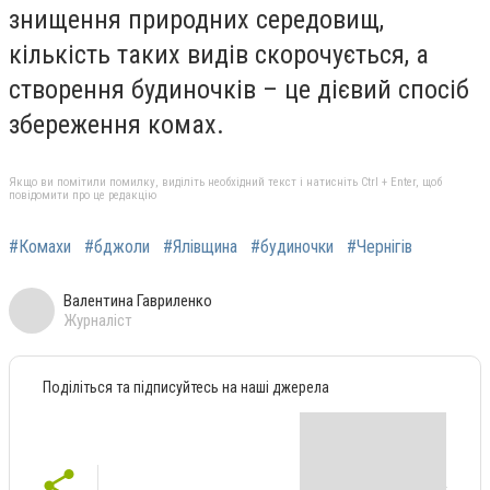
знищення природних середовищ,
кількість таких видів скорочується, а
створення будиночків – це дієвий спосіб
збереження комах.
Якщо ви помітили помилку, виділіть необхідний текст і натисніть Ctrl + Enter, щоб
повідомити про це редакцію
#Комахи
#бджоли
#Ялівщина
#будиночки
#Чернігів
Валентина Гавриленко
Журналіст
Поділіться та підписуйтесь на наші джерела