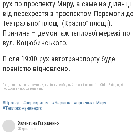
рух по проспекту Миру, а саме на ділянці
від перехрестя з проспектом Перемоги до
Театральної площі (Красної площі).
Причина – демонтаж теплової мережі по
вул. Коцюбинського.
Після 19:00 рух автотранспорту буде
повністю відновлено.
Якщо ви помітили помилку, виділіть необхідний текст і натисніть Ctrl + Enter, щоб
повідомити про це редакцію
#Проїзд
#перекриття
#Чернігів
#проспект Миру
#Теплокомуненерго
Валентина Гавриленко
Журналіст