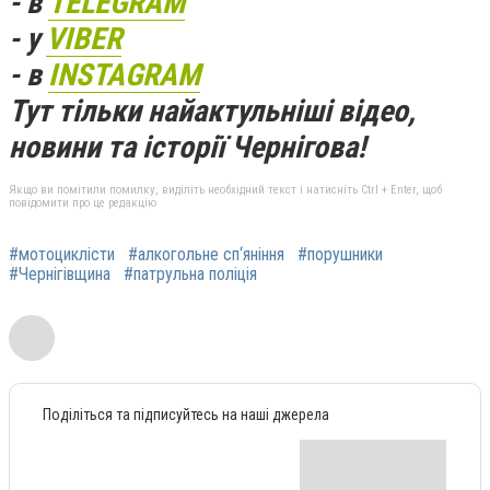
- в
TELEGRAM
- у
VIBER
- в
INSTAGRAM
Тут тільки найактульніші відео,
новини та історії Чернігова!
Якщо ви помітили помилку, виділіть необхідний текст і натисніть Ctrl + Enter, щоб
повідомити про це редакцію
#мотоциклісти
#алкогольне сп‘яніння
#порушники
#Чернігівщина
#патрульна поліція
Поділіться та підписуйтесь на наші джерела