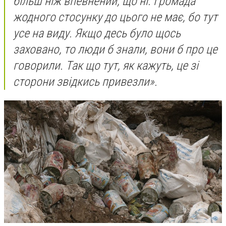
більш ніж впевнений, що ні. Громада
жодного стосунку до цього не має, бо тут
усе на виду. Якщо десь було щось
заховано, то люди б знали, вони б про це
говорили. Так що тут, як кажуть, це зі
сторони звідкись привезли».