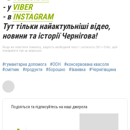
- у
VIBER
- в
INSTAGRAM
Тут тільки найактульніші відео,
новини та історії Чернігова!
Якщо ви помітили помилку, виділіть необхідний текст і натисніть Ctrl + Enter, щоб
повідомити про це редакцію
#гуманітарна допомога
#ООН
#консервована квасоля
#смітник
#продукти
#борошно
#Іванівка
#Чернігівщина
Поділіться та підписуйтесь на наші джерела