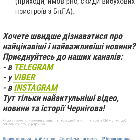
(приходи, ймовірно, скиди вибухових
пристроїв з БпЛА).
Хочете швидше дізнаватися про
найцікавіші і найважливіші новини?
Приєднуйтесь до наших каналів:
- в
TELEGRAM
- у
VIBER
- в
INSTAGRAM
Тут тільки найактульніші відео,
новини та історії Чернігова!
Якщо ви помітили помилку, виділіть необхідний текст і натисніть Ctrl + Enter, щоб
повідомити про це редакцію
#прикородння
#обстріли
#російська агресія
#Чернігівщина