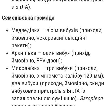
з БпЛА).
Семенівська громада
Медведівка — вісім вибухів (приходи,
ймовірно, некеровані авіаційні
ракети);
Архипівка — один вибух (прихід,
ймовірно, FPV-дрон);
Миколаївка — три вибухи (приходи,
ймовірно, з міномета калібру 120 мм),
два вибухи (приходи, ймовірно, скиди
вибухових пристроїв з БпЛА із
запалювальною сумішшю).
Загорівся