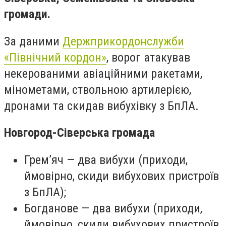
громади.
За даними
Держприкордонслужби
«Північний кордон»
, ворог атакував
некерованими авіаційними ракетами,
мінометами, ствольною артилерією,
дронами та скидав вибухівку з БпЛА.
Новгород-Сіверська громада
Грем’яч — два вибухи (приходи,
ймовірно, скиди вибухових пристроїв
з БпЛА);
Богданове — два вибухи (приходи,
ймовірно, скиди вибухових пристроїв