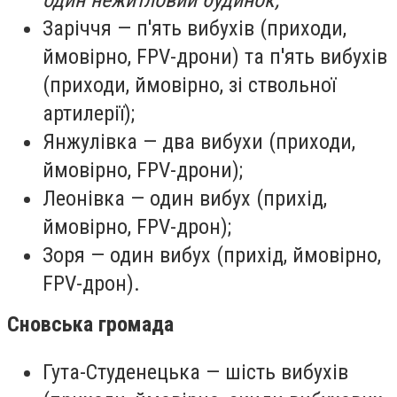
один нежитловий будинок;
Заріччя — п'ять вибухів (приходи,
ймовірно, FPV-дрони) та п'ять вибухів
(приходи, ймовірно, зі ствольної
артилерії);
Янжулівка — два вибухи (приходи,
ймовірно, FPV-дрони);
Леонівка — один вибух (прихід,
ймовірно, FPV-дрон);
Зоря — один вибух (прихід, ймовірно,
FPV-дрон).
Сновська громада
Гута-Студенецька — шість вибухів