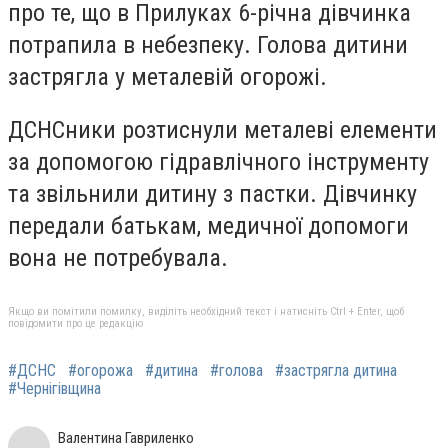
про те, що в Прилуках 6-річна дівчинка
потрапила в небезпеку. Голова дитини
застрягла у металевій огорожі.
ДСНСники розтиснули металеві елементи
за допомогою гідравлічного інструменту
та звільнили дитину з пастки. Дівчинку
передали батькам, медичної допомоги
вона не потребувала.
Якщо ви помітили помилку, виділіть необхідний текст і натисніть Ctrl + Enter, щоб
повідомити про це редакцію
#ДСНС
#огорожа
#дитина
#голова
#застрягла дитина
#Чернігівщина
Валентина Гавриленко