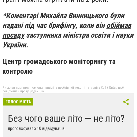
*Коментарі Михайла Винницького були
надані під час брифінгу, коли він
обіймав
посаду
заступника міністра освіти і науки
України.
Центр громадського моніторингу та
контролю
Якщо ви помітили помилку, виділіть необхідний текст і натисніть Ctrl + Enter, щоб
повідомити про це редакцію
ГОЛОС МІСТА
Без чого ваше літо — не літо?
проголосувало 10 відвідувачів