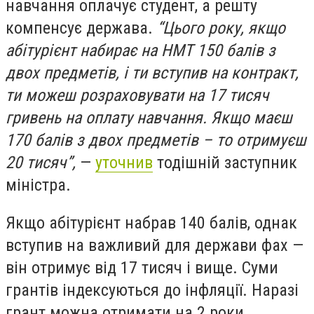
навчання оплачує студент, а решту
компенсує держава.
“Цього року, якщо
абітурієнт набирає на НМТ 150 балів з
двох предметів, і ти вступив на контракт,
ти можеш розраховувати на 17 тисяч
гривень на оплату навчання. Якщо маєш
170 балів з двох предметів – то отримуєш
20 тисяч”,
—
уточнив
тодішній заступник
міністра.
Якщо абітурієнт набрав 140 балів, однак
вступив на важливий для держави фах —
він отримує від 17 тисяч і вище. Суми
грантів індексуються до інфляції. Наразі
грант можна отримати на 2 роки.