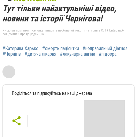
Тут тільки найактульніші відео,
новини та історії Чернігова!
Якщо ви помітили помилку, виділіть необхідний текст і натисніть Ctrl + Enter, щоб
повідомити про це редакцію
#Катерина Харько
#смерть пацієнтки
#неправильний діагноз
#Чернігів
#дитяча лікарня
#лакунарна ангіна
#підозра
Поділіться та підписуйтесь на наші джерела