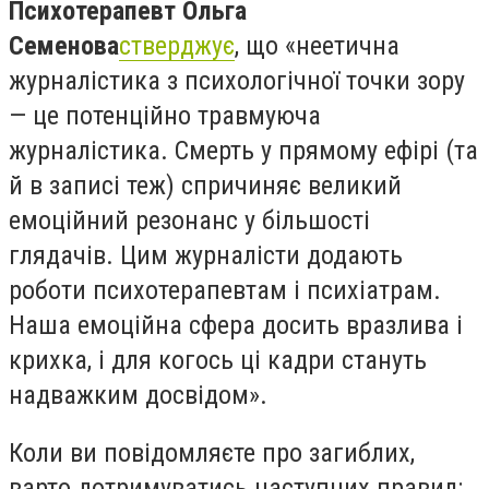
Психотерапевт Ольга
Семенова
стверджує
, що «неетична
журналістика з психологічної точки зору
— це потенційно травмуюча
журналістика. Смерть у прямому ефірі (та
й в записі теж) спричиняє великий
емоційний резонанс у більшості
глядачів. Цим журналісти додають
роботи психотерапевтам і психіатрам.
Наша емоційна сфера досить вразлива і
крихка, і для когось ці кадри стануть
надважким досвідом».
Коли ви повідомляєте про загиблих,
варто дотримуватись наступних правил: