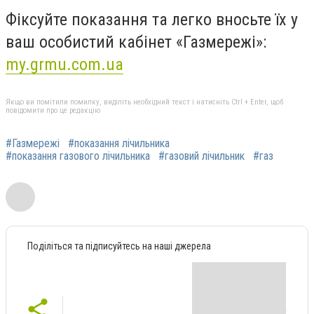
Фіксуйте показання та легко вносьте їх у
ваш особистий кабінет «Газмережі»:
my.grmu.com.ua
Якщо ви помітили помилку, виділіть необхідний текст і натисніть Ctrl + Enter, щоб
повідомити про це редакцію
#Газмережі
#показання лічильника
#показання газового лічильника
#газовий лічильник
#газ
Поділіться та підписуйтесь на наші джерела