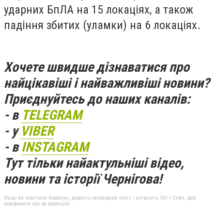
ударних БпЛА на 15 локаціях, а також
падіння збитих (уламки) на 6 локаціях.
Хочете швидше дізнаватися про
найцікавіші і найважливіші новини?
Приєднуйтесь до наших каналів:
- в
TELEGRAM
- у
VIBER
- в
INSTAGRAM
Тут тільки найактульніші відео,
новини та історії Чернігова!
Якщо ви помітили помилку, виділіть необхідний текст і натисніть Ctrl + Enter, щоб
повідомити про це редакцію