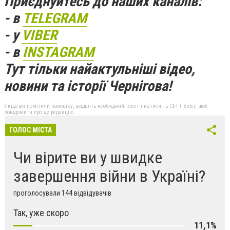
Приєднуйтесь до наших каналів:
- в
TELEGRAM
- у
VIBER
- в
INSTAGRAM
Тут тільки найактульніші відео,
новини та історії Чернігова!
Якщо ви помітили помилку, виділіть необхідний текст і натисніть Ctrl + Enter, щоб
повідомити про це редакцію
ГОЛОС МІСТА
Чи вірите ви у швидке
завершення війни в Україні?
проголосували 144 відвідувачів
Так, уже скоро
11,1%