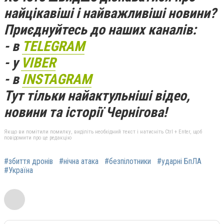
найцікавіші і найважливіші новини?
Приєднуйтесь до наших каналів:
- в
TELEGRAM
- у
VIBER
- в
INSTAGRAM
Тут тільки найактульніші відео,
новини та історії Чернігова!
Якщо ви помітили помилку, виділіть необхідний текст і натисніть Ctrl + Enter, щоб
повідомити про це редакцію
#збиття дронів
#нічна атака
#безпілотники
#ударні БпЛА
#Україна