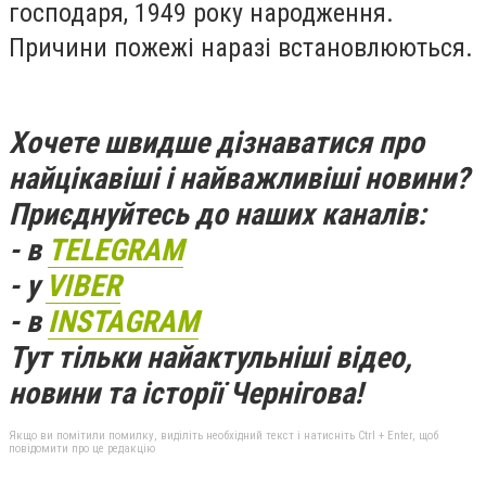
господаря, 1949 року народження.
Причини пожежі наразі встановлюються.
Хочете швидше дізнаватися про
найцікавіші і найважливіші новини?
Приєднуйтесь до наших каналів:
- в
TELEGRAM
- у
VIBER
- в
INSTAGRAM
Тут тільки найактульніші відео,
новини та історії Чернігова!
Якщо ви помітили помилку, виділіть необхідний текст і натисніть Ctrl + Enter, щоб
повідомити про це редакцію