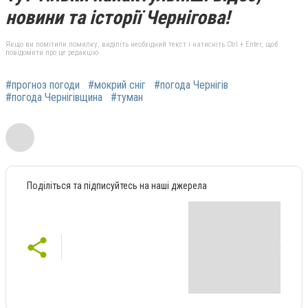
новини та історії Чернігова!
Якщо ви помітили помилку, виділіть необхідний текст і натисніть Ctrl + Enter, щоб
повідомити про це редакцію
#прогноз погоди
#мокрий сніг
#погода Чернігів
#погода Чернігівщина
#туман
Поділіться та підписуйтесь на наші джерела