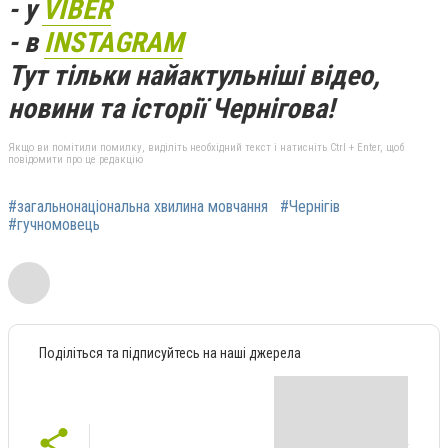
- у
VIBER
- в
INSTAGRAM
Тут тільки найактульніші відео,
новини та історії Чернігова!
Якщо ви помітили помилку, виділіть необхідний текст і натисніть Ctrl + Enter, щоб
повідомити про це редакцію
#загальнонаціональна хвилина мовчання
#Чернігів
#гучномовець
Поділіться та підписуйтесь на наші джерела