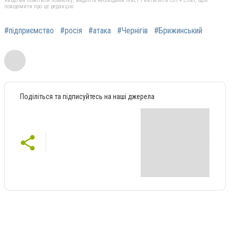
Якщо ви помітили помилку, виділіть необхідний текст і натисніть Ctrl + Enter, щоб
повідомити про це редакцію
#підприємство
#росія
#атака
#Чернігів
#Брижинський
Поділіться та підписуйтесь на наші джерела