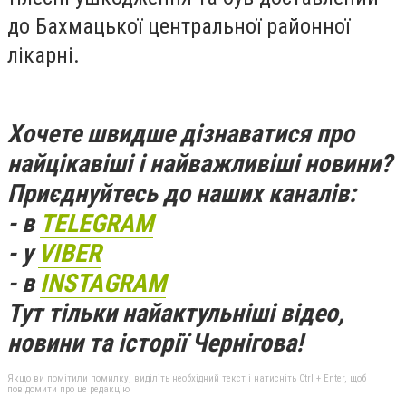
до Бахмацької центральної районної
лікарні.
Хочете швидше дізнаватися про
найцікавіші і найважливіші новини?
Приєднуйтесь до наших каналів:
- в
TELEGRAM
- у
VIBER
- в
INSTAGRAM
Тут тільки найактульніші відео,
новини та історії Чернігова!
Якщо ви помітили помилку, виділіть необхідний текст і натисніть Ctrl + Enter, щоб
повідомити про це редакцію