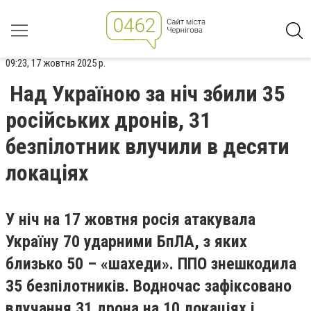
09:23, 17 жовтня 2025 р.
Над Україною за ніч збили 35
російських дронів, 31
безпілотник влучили в десяти
локаціях
У ніч на 17 жовтня росія атакувала
Україну 70 ударними БпЛА, з яких
близько 50 – «шахеди». ППО знешкодила
35 безпілотників. Водночас зафіксовано
влучання 31 дрона на 10 локаціях і