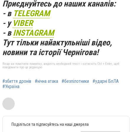
Приєднуйтесь до наших каналів:
- в
TELEGRAM
- у
VIBER
- в
INSTAGRAM
Тут тільки найактульніші відео,
новини та історії Чернігова!
Якщо ви помітили помилку, виділіть необхідний текст і натисніть Ctrl + Enter, щоб
повідомити про це редакцію
#збиття дронів
#нічна атака
#безпілотники
#ударні БпЛА
#Україна
Поділіться та підписуйтесь на наші джерела