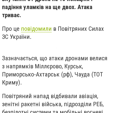
падіння уламків на ще двох. Атака
триває.
Про це
повідомили
в Повітряних Силах
ЗС України.
Зазначається, що атаки дронами велися
з напрямків Міллєрово, Курськ,
Приморсько-Ахтарськ (рф), Чауда (ТОТ
Криму).
Повітряний напад відбивали авіація,
зенітні ракетні війська, підрозділи РЕБ,
безпілотні системи та мобільні вогневі