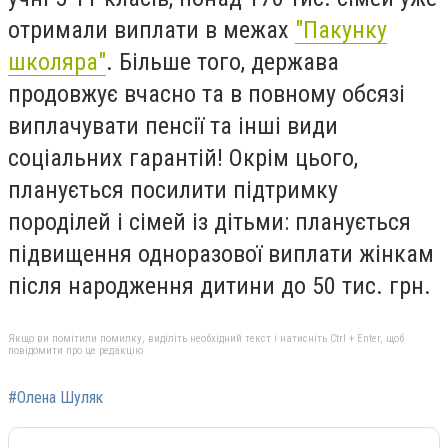
отримали виплати в межах
"Пакунку
школяра"
. Більше того, держава
продовжує вчасно та в повному обсязі
виплачувати пенсії та інші види
соціальних гарантій! Окрім цього,
планується посилити підтримку
породілей і сімей із дітьми: планується
підвищення одноразової виплати жінкам
після народження дитини до 50 тис. грн.
Якщо ви помітили помилку, виділіть необхідний текст і натисніть Ctrl + Enter, щоб
повідомити про це редакцію
#Олена Шуляк