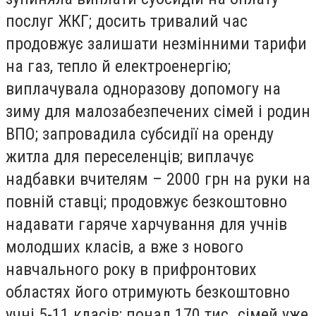
послуг ЖКГ; досить тривалий час
продовжує залишати незмінними тарифи
на газ, тепло й електроенергію;
виплачувала одноразову допомогу на
зиму для малозабезпечених сімей і родин
ВПО; запровадила субсидії на оренду
житла для переселенців; виплачує
надбавки вчителям – 2000 грн на руки на
повній ставці; продовжує безкоштовно
надавати гаряче харчування для учнів
молодших класів, а вже з нового
навчального року в прифронтових
областях його отримують безкоштовно
учні 5-11 класів; понад 170 тис. сімей уже