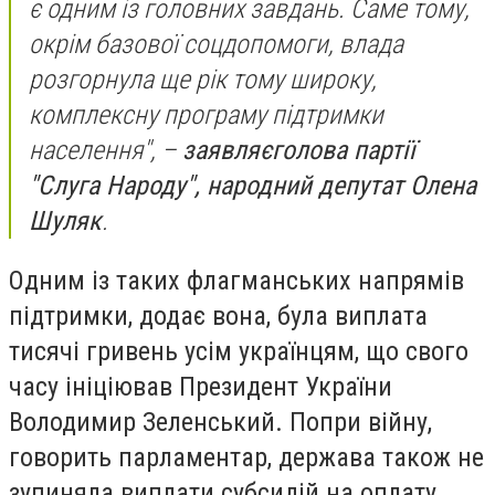
є одним із головних завдань. Саме тому,
окрім базової соцдопомоги, влада
розгорнула ще рік тому широку,
комплексну програму підтримки
населення", –
заявляє
голова партії
"Слуга Народу", народний депутат Олена
Шуляк
.
Одним із таких флагманських напрямів
підтримки, додає вона, була виплата
тисячі гривень усім українцям, що свого
часу ініціював Президент України
Володимир Зеленський. Попри війну,
говорить парламентар, держава також не
зупиняла виплати субсидій на оплату