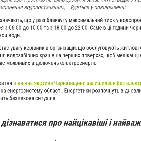
пинення водопостачання», – йдеться у повідомленні.
азначають, що у разі блекауту максимальний тиск у водопро
з 06:00 до 10:00 та з 18:00 до 22:00. Саме в ці години черн
аси води.
ає увагу керівників організацій, що обслуговують житлові 
ня водозабірних кранів на перших поверхах, щоб мешканці 
час можливих відключень електроенергії.
жовтня
північна частина Чернігівщини залишилася без елект
 на енергосистему області. Енергетики розпочнуть відновл
ить безпекова ситуація.
дізнаватися про найцікавіші і найваж