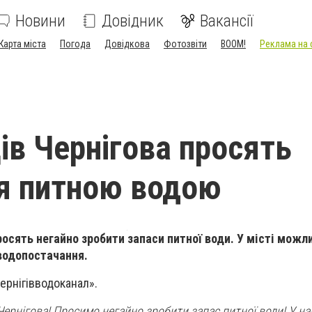
Новини
Довідник
Вакансії
Карта міста
Погода
Довідкова
Фотозвіти
BOOM!
Реклама на 
в Чернігова просять
я питною водою
осять негайно зробити запаси питної води. У місті можл
водопостачання.
ернігівводоканал».
Чернігова! Просимо негайно зробити запас питної води! У н