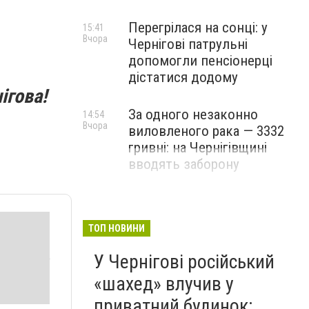
Перегрілася на сонці: у
15:41
Вчора
Чернігові патрульні
допомогли пенсіонерці
дістатися додому
ігова!
За одного незаконно
14:54
Вчора
виловленого рака — 3332
гривні: на Чернігівщині
вводять заборону
ТОП НОВИНИ
У Чернігові російський
«шахед» влучив у
приватний будинок: