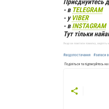
Приєднуйтесь д
- в
TELEGRAM
- у
VIBER
- в
INSTAGRAM
Тут тільки найак
Якщо ви помітили помилку, виділіть нео
#водопостачання
#запаси 
Поділіться та підписуйтесь на