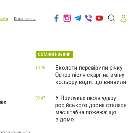
сайті
Оголошення
ОСТАННІ НОВИНИ
Екологи перевірили річку
10:08
Остер після скарг на зміну
кольору води: що виявили
У Прилуках після удару
09:47
иве
російського дрона сталася
масштабна пожежа: що
відомо
айближчий час