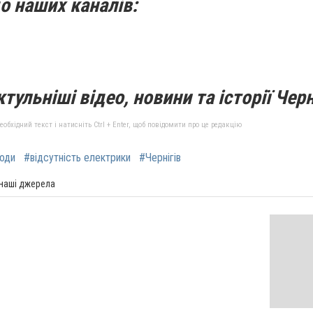
о наших каналів:
тульніші відео, новини та історії Черн
бхідний текст і натисніть Ctrl + Enter, щоб повідомити про це редакцію
води
#відсутність електрики
#Чернігів
 наші джерела