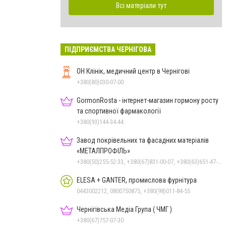
Всі матеріали тут
ПІДПРИЄМСТВА ЧЕРНІГОВА
ОН Клінік, медичний центр в Чернігові
+380(80)030-07-00
GormonRosta - інтернет-магазин гормону росту
та спортивної фармакології
+380(93)144-34-44
Завод покрівельних та фасадних матеріалів
«МЕТАЛПРОФІЛЬ»
+380(50)255-52-33, +380(67)831-00-07, +380(63)651-47-33
ELESA + GANTER, промислова фурнітура
0443002212, 0800750875, +380(98)011-84-55
Чернігівська Медіа Група ( ЧМГ )
+380(67)757-07-30