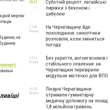
Суботній рецепт: латвійські
08:52
пиріжки з беконом і
цибулею
відній мережі
ігівців
На Чернігівщину йде
17:49
Вчора
похолодання: синоптики
будинки, на
розповіли, коли зміниться
будинків
погода
Без укриття, вогнегасників і
17:16
Вчора
стабільного опалення: на
роенергії
.
Чернігівщині перевірили
ювальні
модульне містечко для ВПО
Лікарні Чернігівщини
16:30
Вчора
ливіші
отримали гуманітарну
медичну допомогу на понад
1,8 мільйона гривень