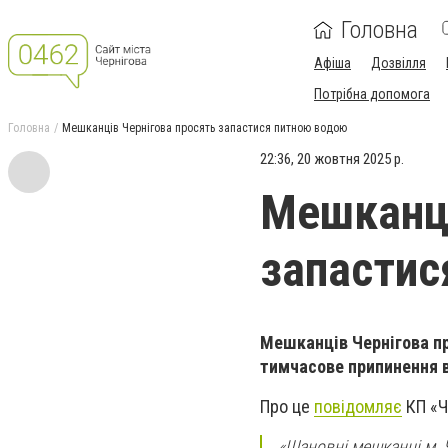
Головна
Афіша
Дозвілля
Потрібна допомога
Головна
Мешканців Чернігова просять запастися питною водою
22:36, 20 жовтня 2025 р.
Мешканці
запастис
Мешканців Чернігова пр
тимчасове припинення 
Про це
повідомляє
КП «Ч
«Шановні мешканці м. 