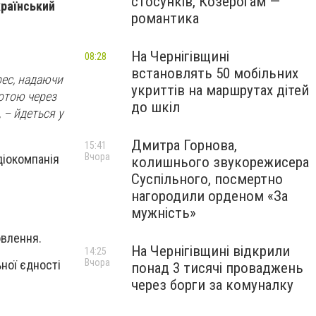
стосунків, Козерогам —
країнський
романтика
На Чернігівщині
08:28
встановлять 50 мобільних
рес, надаючи
укриттів на маршрутах дітей
нотою через
до шкіл
 – йдеться у
Дмитра Горнова,
15:41
Вчора
діокомпанія
колишнього звукорежисера
Суспільного, посмертно
нагородили орденом «За
мужність»
овлення.
На Чернігівщині відкрили
14:25
Вчора
ьної єдності
понад 3 тисячі проваджень
через борги за комуналку