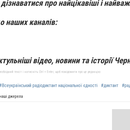
дізнаватися про найцікавіші і найваж
о наших каналів:
тульніші відео, новини та історії Черн
бхідний текст і натисніть Ctrl + Enter, щоб повідомити про це редакцію
#Всеукраїнський радіодиктант національної єдності
#диктант
#ра
 наші джерела