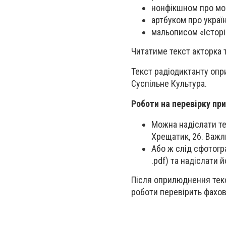
нонфікшном про мов
артбуком про україн
мальописом «Історі
Читатиме текст акторка т
Текст радіодиктанту оп
Суспільне Культура.
Роботи на перевірку пр
Можна надіслати те
Хрещатик, 26. Важл
Або ж слід сфотограф
.pdf) та надіслати 
Після оприлюднення текс
роботи перевірить фахов