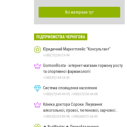
Всі матеріали тут
ПІДПРИЄМСТВА ЧЕРНІГОВА
Юридичний Маркетплейс "Консультант"
+380(73)260-29-94
GormonRosta - інтернет-магазин гормону росту
та спортивної фармакології
+380(93)144-34-44
Система сповіщення населення
+380(67)340-49-59, +380(67)350-44-68
Клініка доктора Сороки. Лікування:
алкогольної, ігрової, тютюнової, харчової
залежностей, неврозів т
+380(50)555-89-98, +380(68)072-66-40
★ BusMaster ★ Переобладнання