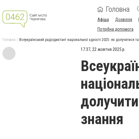
Головна
Афіша
Дозвілля
Потрібна допомога
Головна
Всеукраїнський радіодиктант національної єдності 2025: як долучитися та
17:37, 22 жовтня 2025 р.
Всеукраї
національ
долучити
знання