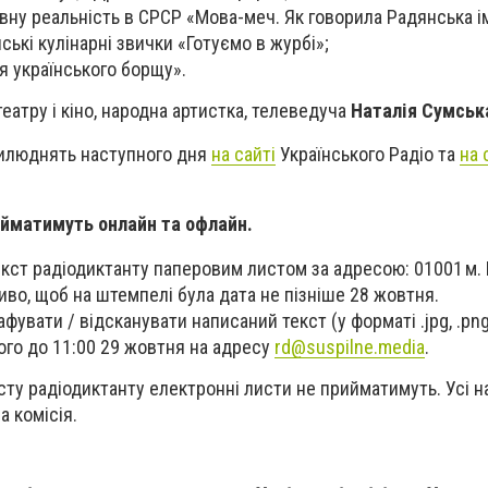
ну реальність в СРСР «Мова-меч. Як говорила Радянська і
ські кулінарні звички «Готуємо в журбі»;
я українського борщу».
еатру і кіно, народна артистка, телеведуча
Наталія Сумськ
рилюднять наступного дня
на сайті
Українського Радіо та
на 
ийматимуть онлайн та офлайн.
кст радіодиктанту паперовим листом за адресою: 01001 м. К
иво, щоб на штемпелі була дата не пізніше 28 жовтня.
увати / відсканувати написаний текст (у форматі .jpg, .png, .
його до 11:00 29 жовтня на адресу
rd@suspilne.media
.
ту радіодиктанту електронні листи не прийматимуть. Усі н
а комісія.