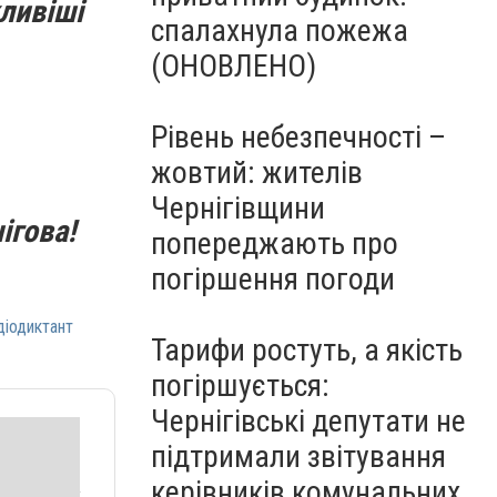
ливіші
спалахнула пожежа
(ОНОВЛЕНО)
Рівень небезпечності –
жовтий: жителів
Чернігівщини
ігова!
попереджають про
погіршення погоди
діодиктант
Тарифи ростуть, а якість
погіршується:
Чернігівські депутати не
підтримали звітування
керівників комунальних