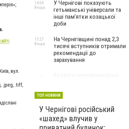
У Чернігові показують
14:04
мперія»;
Вчора
гетьманські універсали та
інші пам’ятки козацької
доби
а.
На Чернігівщині понад 2,3
13:27
сайті
Вчора
тисячі вступників отримали
рекомендації до
зарахування
иїв, вул.
Екологи перевірили річку
10:08
Вчора
Остер після скарг на зміну
jpeg, .tiff,
кольору води: що виявили
ТОП НОВИНИ
адіслані
У Чернігові російський
«шахед» влучив у
приватний будинок: