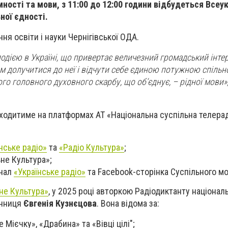
ності та мови, з 11:00 до 12:00 години відбудеться Всеу
ної єдності.
ня освіти і науки Чернігівської ОДА.
подією в Україні, що привертає величезний громадський інте
м долучитися до неї і відчути себе єдиною потужною спіль
о головного духовного скарбу, що об’єднує, – рідної мови»,
ходитиме на платформах АТ «Національна суспільна телера
нське радіо»
та
«Радіо Культура»
;
ьне Культура»;
анал
«Українське радіо»
та Facebook-сторінка Суспільного м
не Культура»
, у 2025 році авторкою Радіодиктанту націонал
енниця
Євгенія Кузнєцова
. Вона відома за:
Мієчку», «Драбина» та «Вівці цілі";