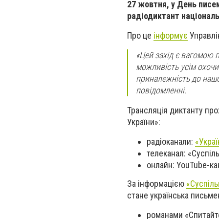
27 жовтня, у День писем
радіодиктант національ
Про це
інформує
Управлін
«Цей захід є вагомою 
можливість усім охочи
приналежність до нашог
повідомленні.
Трансляція диктанту про
України»:
радіоканали:
«Украї
телеканал: «Суспіл
онлайн: YouTube-к
За інформацією
«Суспіль
стане українська письм
романами «Спитайте 