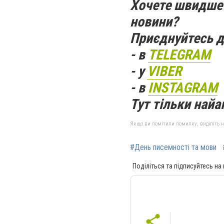
Хочете швидше 
новини?
Приєднуйтесь д
- в
TELEGRAM
- у
VIBER
- в
INSTAGRAM
Тут тільки найак
Якщо ви помітили помилку, виділіть нео
#День писемності та мови
Поділіться та підписуйтесь на