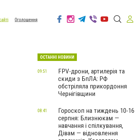
сайті
Оголошення
ОСТАННІ НОВИНИ
FPV-дрони, артилерія та
09:51
скиди з БпЛА: РФ
обстріляла прикордоння
Чернігівщини
Гороскоп на тиждень 10-16
08:41
серпня: Близнюкам —
навчання і спілкування,
Дівам — відновлення