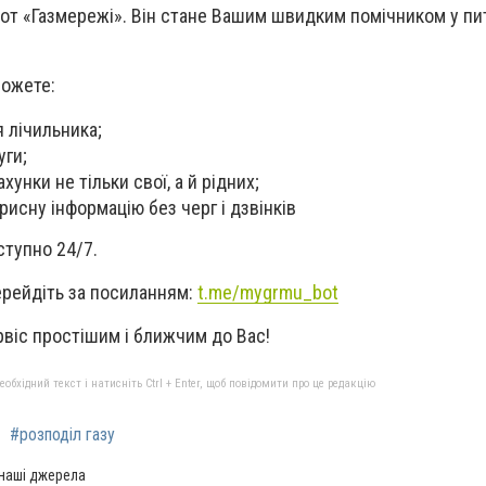
от «Газмережі». Він стане Вашим швидким помічником у пи
можете:
 лічильника;
уги;
хунки не тільки свої, а й рідних;
рисну інформацію без черг і дзвінків
ступно 24/7.
ерейдіть за посиланням:
t.me/mygrmu_bot
віс простішим і ближчим до Вас!
бхідний текст і натисніть Ctrl + Enter, щоб повідомити про це редакцію
#розподіл газу
 наші джерела