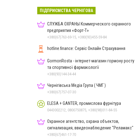
ПІДПРИЄМСТВА ЧЕРНІГОВА
СЛУЖБА ОХРАНЫ Коммерческого охранного
предприятия «Форт-Т»
+380(67)763-69-15, +380(93)455-59-84
hotline.finance: Сервіс Онлайн Страхування
GormonRosta - інтернет-магазин гормону росту
та спортивної фармакології
+380(93)144-34-44
Чернігівська Медіа Група ( ЧМГ )
+380(67)757-07-30
ELESA + GANTER, промислова фурнітура
0443002212, 0800750875, +380(98)011-84-55
Охранное агентство, охрана объектов,
сигнализация, ввидеонаблюдение "Реламакс"
+380(67)461-17-70