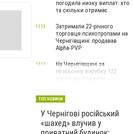
погодила низку виплат: хто
та скільки отримає
Затримали 22-річного
13:53
торговця психотропами на
Чернігівщині: продавав
Alpha-PVP
На Чернігівщині за
13:17
незаконну вирубку 122
дерев до бюджету
сплатили понад 3 млн грн
ТОП НОВИНИ
У Чернігові російський
«шахед» влучив у
приватний будинок: