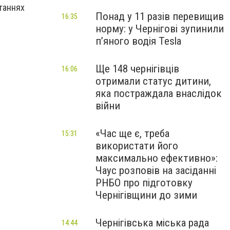
таннях
Понад у 11 разів перевищив
16:35
норму: у Чернігові зупинили
пʼяного водія Tesla
Ще 148 чернігівців
16:06
отримали статус дитини,
яка постраждала внаслідок
війни
«Час ще є, треба
15:31
використати його
максимально ефективно»:
Чаус розповів на засіданні
РНБО про підготовку
Чернігівщини до зими
Чернігівська міська рада
14:44