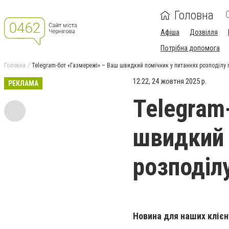
Головна
Афіша
Дозвілля
Потрібна допомога
Головна
Telegram-бот «Газмережі» – Ваш швидкий помічник у питаннях розподілу 
12:22, 24 жовтня 2025 р.
РЕКЛАМА
Telegram
швидкий 
розподілу
Новина для наших клієн