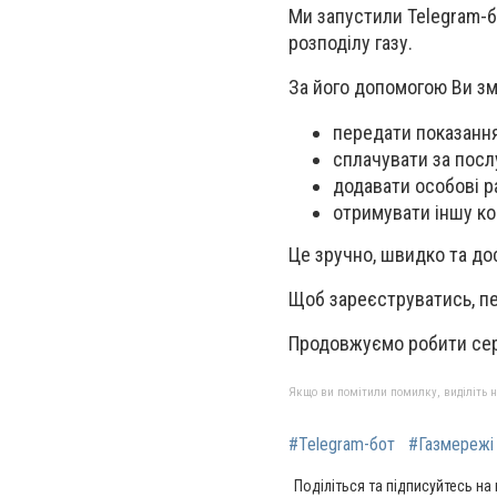
Ми запустили Telegram-б
розподілу газу.
За його допомогою Ви з
передати показання
сплачувати за посл
додавати особові ра
отримувати іншу ко
Це зручно, швидко та до
Щоб зареєструватись, п
Продовжуємо робити сер
Якщо ви помітили помилку, виділіть нео
#Telegram-бот
#Газмережі
Поділіться та підписуйтесь на