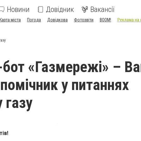
Новини
Довідник
Вакансії
Карта міста
Погода
Довідкова
Фотозвіти
BOOM!
Реклама на 
газу
-бот «Газмережі» – В
помічник у питаннях
 газу
тів!