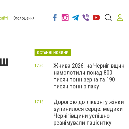
сайті
Оголошення
ОСТАННІ НОВИНИ
аш
Жнива-2026: на Чернігівщині
17:50
намолотили понад 800
тисяч тонн зерна та 190
тисяч тонн ріпаку
Дорогою до лікарні у жінки
17:13
зупинилося серце: медики
Чернігівщини успішно
реанімували пацієнтку